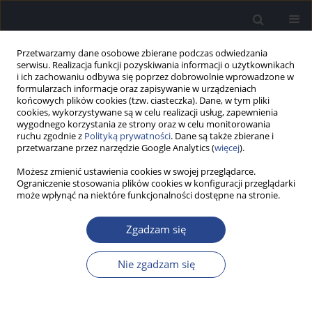
Przetwarzamy dane osobowe zbierane podczas odwiedzania
serwisu. Realizacja funkcji pozyskiwania informacji o użytkownikach
i ich zachowaniu odbywa się poprzez dobrowolnie wprowadzone w
formularzach informacje oraz zapisywanie w urządzeniach
końcowych plików cookies (tzw. ciasteczka). Dane, w tym pliki
cookies, wykorzystywane są w celu realizacji usług, zapewnienia
wygodnego korzystania ze strony oraz w celu monitorowania
ruchu zgodnie z
Polityką prywatności
. Dane są także zbierane i
4/2016 vol. 5
przetwarzane przez narzędzie Google Analytics (
więcej
).
Możesz zmienić ustawienia cookies w swojej przeglądarce.
SPRAWOZDANIE
Ograniczenie stosowania plików cookies w konfiguracji przeglądarki
może wpłynąć na niektóre funkcjonalności dostępne na stronie.
Sprawozdanie z 33rd World
Zgadzam się
Congress of Audiology, 18–
21.09.2016 r., Vancouver,
Nie zgadzam się
Kanada