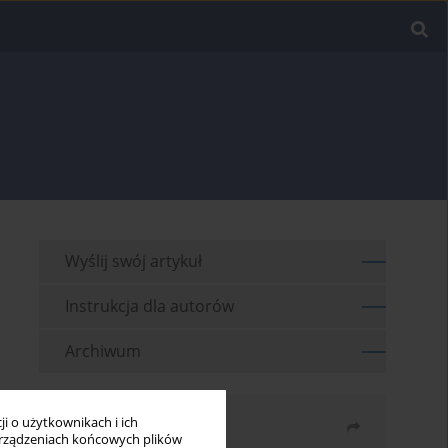
Wyślij swój artykuł
Instrukcja dla autorów
Archiwum
i o użytkownikach i ich
Udostępnij
rządzeniach końcowych plików