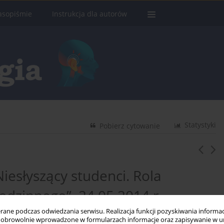
asopiśmie
Instrukcja dla autorów
Statystyki
Pobierz cytowanie
iesłyszący studenci. Rola
dzinnego”, 24.05.2014 r.,
ne podczas odwiedzania serwisu. Realizacja funkcji pozyskiwania informacj
obrowolnie wprowadzone w formularzach informacje oraz zapisywanie w u