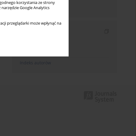
wygodnego korzystania ze strony
Wyślij mailem
z narzędzie Google Analytics
acji przeglądarki może wpłynąć na
Indeksy
Indeks słów kluczowych
Indeks dziedzin
Indeks autorów