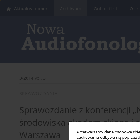
Aktualny numer
Archiwum
Online first
O cz
3/2014 vol. 3
SPRAWOZDANIE
Sprawozdanie z konferencji „N
środowiska akademickiego i ro
Warszawa
Przetwarzamy dane osobowe zbiera
zachowaniu odbywa się poprzez d