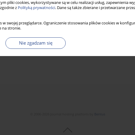
 tym pliki cookies, wykorzystywane są w celu realizacji usług, zapewnienia 
 zgodnie z
Polityką prywatności
. Dane są także zbierane i przetwarzane prze
s w swojej przeglądarce. Ograniczenie stosowania plików cookies w konfigur
 na stronie.
Nie zgadzam się
© 2006-2026 Journal hosting platform by
Bentus