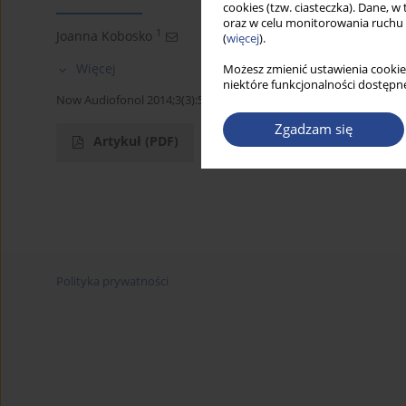
cookies (tzw. ciasteczka). Dane, w
oraz w celu monitorowania ruchu
1
Joanna Kobosko
(
więcej
).
Więcej
Możesz zmienić ustawienia cookie
niektóre funkcjonalności dostępne
Now Audiofonol 2014;3(3):54-56
Zgadzam się
Artykuł
(PDF)
Polityka prywatności