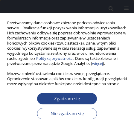
Przetwarzamy dane osobowe zbierane podczas odwiedzania
serwisu. Realizacja funkcji pozyskiwania informacji o użytkownikach
i ich zachowaniu odbywa się poprzez dobrowolnie wprowadzone w
formularzach informacje oraz zapisywanie w urządzeniach
końcowych plików cookies (tzw. ciasteczka). Dane, w tym pliki
cookies, wykorzystywane są w celu realizacji usług, zapewnienia
wygodnego korzystania ze strony oraz w celu monitorowania
ruchu zgodnie z
Polityką prywatności
. Dane są także zbierane i
2/2021 vol. 10
przetwarzane przez narzędzie Google Analytics (
więcej
).
Możesz zmienić ustawienia cookies w swojej przeglądarce.
SŁOWO WSTĘPNE
Ograniczenie stosowania plików cookies w konfiguracji przeglądarki
może wpłynąć na niektóre funkcjonalności dostępne na stronie.
Wstęp
Zgadzam się
Więcej
Nie zgadzam się
Now Audiofonol 2021;10(2):5