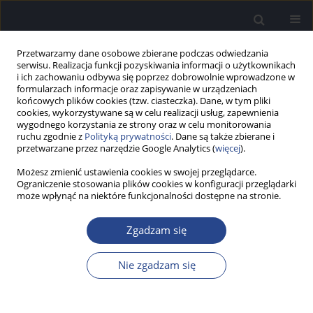
Przetwarzamy dane osobowe zbierane podczas odwiedzania
serwisu. Realizacja funkcji pozyskiwania informacji o użytkownikach
i ich zachowaniu odbywa się poprzez dobrowolnie wprowadzone w
formularzach informacje oraz zapisywanie w urządzeniach
końcowych plików cookies (tzw. ciasteczka). Dane, w tym pliki
cookies, wykorzystywane są w celu realizacji usług, zapewnienia
wygodnego korzystania ze strony oraz w celu monitorowania
ruchu zgodnie z
Polityką prywatności
. Dane są także zbierane i
1/2018 vol. 7
przetwarzane przez narzędzie Google Analytics (
więcej
).
Możesz zmienić ustawienia cookies w swojej przeglądarce.
SPRAWOZDANIE
Ograniczenie stosowania plików cookies w konfiguracji przeglądarki
może wpłynąć na niektóre funkcjonalności dostępne na stronie.
Sprawozdanie z VIII Konferencji
Zgadzam się
Naukowo-Szkoleniowej
„Słucham, więc potrafię” –
Nie zgadzam się
Listening is ”I can”. Jak budować