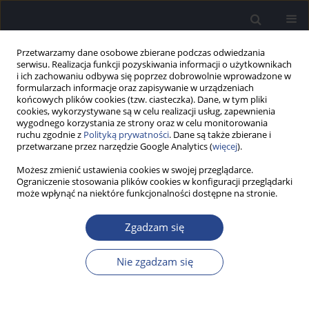
Przetwarzamy dane osobowe zbierane podczas odwiedzania
serwisu. Realizacja funkcji pozyskiwania informacji o użytkownikach
i ich zachowaniu odbywa się poprzez dobrowolnie wprowadzone w
formularzach informacje oraz zapisywanie w urządzeniach
końcowych plików cookies (tzw. ciasteczka). Dane, w tym pliki
cookies, wykorzystywane są w celu realizacji usług, zapewnienia
wygodnego korzystania ze strony oraz w celu monitorowania
ruchu zgodnie z
Polityką prywatności
. Dane są także zbierane i
1/2014 vol. 3
przetwarzane przez narzędzie Google Analytics (
więcej
).
Możesz zmienić ustawienia cookies w swojej przeglądarce.
SPRAWOZDANIE
Ograniczenie stosowania plików cookies w konfiguracji przeglądarki
może wpłynąć na niektóre funkcjonalności dostępne na stronie.
Sprawozdanie z XI Konferencji
Zgadzam się
Naukowo-Szkoleniowej
OTORYNOLARYNGOLOGIA, 6–
Nie zgadzam się
7.03.2014 r., Łódź