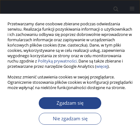
Przetwarzamy dane osobowe zbierane podczas odwiedzania
serwisu. Realizacja funkcji pozyskiwania informacji o użytkownikach
i ich zachowaniu odbywa się poprzez dobrowolnie wprowadzone w
formularzach informacje oraz zapisywanie w urządzeniach
końcowych plików cookies (tzw. ciasteczka). Dane, w tym pliki
cookies, wykorzystywane są w celu realizacji usług, zapewnienia
wygodnego korzystania ze strony oraz w celu monitorowania
ruchu zgodnie z
Polityką prywatności
. Dane są także zbierane i
Autor
Beata Miaśkiewicz
przetwarzane przez narzędzie Google Analytics (
więcej
).
Możesz zmienić ustawienia cookies w swojej przeglądarce.
PRACA BADAWCZA
Ograniczenie stosowania plików cookies w konfiguracji przeglądarki
Możliwości poprawy głosu u pacjentów
może wpłynąć na niektóre funkcjonalności dostępne na stronie.
geriatrycznych – przegląd literatury i wyniki
własne
Zgadzam się
Beata Miaśkiewicz
,
Paulina Krasnodębska
,
Agata Szkiełkowska
Nie zgadzam się
Now Audiofonol 2026;15(1):31-37
DOI
:
https://doi.org/10.17431/na/215579
Statystyki