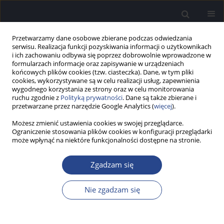
Przetwarzamy dane osobowe zbierane podczas odwiedzania
serwisu. Realizacja funkcji pozyskiwania informacji o użytkownikach
i ich zachowaniu odbywa się poprzez dobrowolnie wprowadzone w
formularzach informacje oraz zapisywanie w urządzeniach
końcowych plików cookies (tzw. ciasteczka). Dane, w tym pliki
cookies, wykorzystywane są w celu realizacji usług, zapewnienia
wygodnego korzystania ze strony oraz w celu monitorowania
ruchu zgodnie z
Polityką prywatności
. Dane są także zbierane i
2/2018 vol. 7
przetwarzane przez narzędzie Google Analytics (
więcej
).
Możesz zmienić ustawienia cookies w swojej przeglądarce.
SŁOWO WSTĘPNE
Ograniczenie stosowania plików cookies w konfiguracji przeglądarki
może wpłynąć na niektóre funkcjonalności dostępne na stronie.
Wstęp
Zgadzam się
Henryk Skarżyński
Nie zgadzam się
Więcej
Now Audiofonol 2018;7(2):5