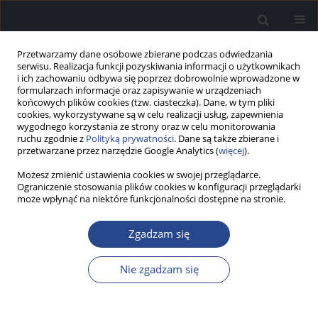
Przetwarzamy dane osobowe zbierane podczas odwiedzania
serwisu. Realizacja funkcji pozyskiwania informacji o użytkownikach
i ich zachowaniu odbywa się poprzez dobrowolnie wprowadzone w
formularzach informacje oraz zapisywanie w urządzeniach
końcowych plików cookies (tzw. ciasteczka). Dane, w tym pliki
cookies, wykorzystywane są w celu realizacji usług, zapewnienia
wygodnego korzystania ze strony oraz w celu monitorowania
ruchu zgodnie z
Polityką prywatności
. Dane są także zbierane i
1/2016 vol. 5
przetwarzane przez narzędzie Google Analytics (
więcej
).
Możesz zmienić ustawienia cookies w swojej przeglądarce.
SŁOWO WSTĘPNE
Ograniczenie stosowania plików cookies w konfiguracji przeglądarki
może wpłynąć na niektóre funkcjonalności dostępne na stronie.
Wstęp
Zgadzam się
Henryk Skarżyński
Nie zgadzam się
Więcej
Now Audiofonol 2016;5(1):5