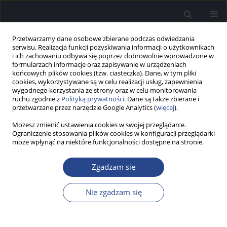
Przetwarzamy dane osobowe zbierane podczas odwiedzania
serwisu. Realizacja funkcji pozyskiwania informacji o użytkownikach
i ich zachowaniu odbywa się poprzez dobrowolnie wprowadzone w
formularzach informacje oraz zapisywanie w urządzeniach
końcowych plików cookies (tzw. ciasteczka). Dane, w tym pliki
cookies, wykorzystywane są w celu realizacji usług, zapewnienia
wygodnego korzystania ze strony oraz w celu monitorowania
ruchu zgodnie z
Polityką prywatności
. Dane są także zbierane i
3/2012 vol. 1
przetwarzane przez narzędzie Google Analytics (
więcej
).
Możesz zmienić ustawienia cookies w swojej przeglądarce.
SŁOWO WSTĘPNE
Ograniczenie stosowania plików cookies w konfiguracji przeglądarki
może wpłynąć na niektóre funkcjonalności dostępne na stronie.
Wstęp
Zgadzam się
Henryk Skarżyński
Nie zgadzam się
Więcej
Now Audiofonol 2012;1(3):7