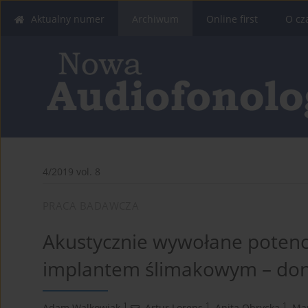
Aktualny numer
Archiwum
Online first
O cz
4/2019 vol. 8
PRACA BADAWCZA
Akustycznie wywołane potenc
implantem ślimakowym – don
1
1
1
Adam Walkowiak
,
Artur Lorens
,
Anita Obrycka
,
Mar