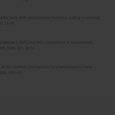
reflex tests with simultaneous loudness scaling in patients
): 13–18.
, Anderson I. ESRT and MCL correlations in experienced
nt, 2004; 5(1): 28–37.
ysis of the cochlear microphonic to a low-frequency tone
2(5): 3351–62.