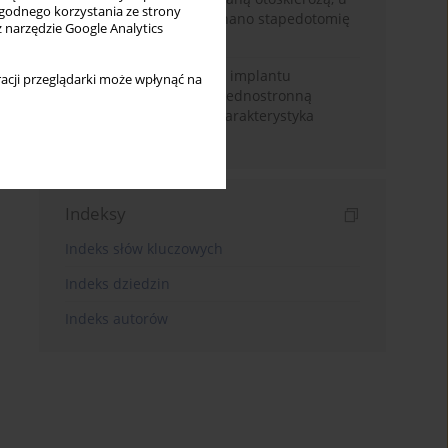
wygodnego korzystania ze strony
których wcześniej wykonano stapedotomię
z narzędzie Google Analytics
lub stapedektomię
Skuteczność stosowania implantu
acji przeglądarki może wpłynąć na
ślimakowego u dzieci z jednostronną
głuchotą – przegląd i charakterystyka
wybranych publikacji
Indeksy
Indeks słów kluczowych
Indeks dziedzin
Indeks autorów