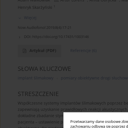
1
Henryk Skarżyński
Więcej
Now Audiofonol 2019;8(4):17-21
DOI:
https://doi.org/10.17431/1003146
Artykuł
(PDF)
Referencje
(6)
SŁOWA KLUCZOWE
implant ślimakowy
pomiary obiektywne drogi słuchow
STRESZCZENIE
Współczesne systemy implantów ślimakowych poprzez b
zapewniają uzyskanie prawidłowych reakcji akustycznyc
dokładne zbadanie stymulowanej elektrycznie drogi słuc
Przetwarzamy dane osobowe zbiera
pacjenta – ustawienie parametrów stymulacji. W tym cel
zachowaniu odbywa się poprzez d