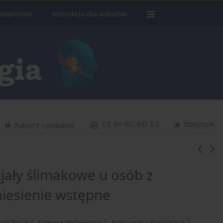
asopiśmie
Instrukcja dla autorów
CC BY-NC-ND 3.0
Statystyki
Pobierz cytowanie
jały ślimakowe u osób z
iesienie wstępne
2
1
1
ek Polak
,
Tomasz Wiśniewski
,
Aleksandra Kowalczuk
,