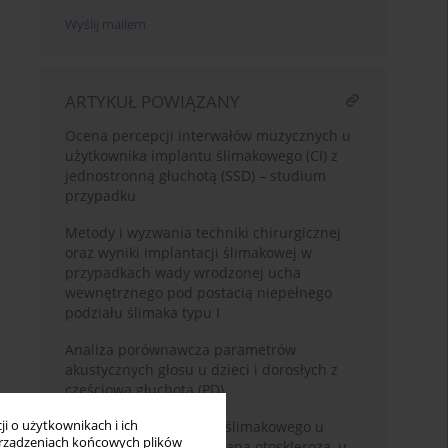
Wyślij mailem
ARTYKUŁ POWIĄZANY
Ocena percepcji interwałów muzycznych u
użytkownika implantu ślimakowego (CI) z
jednostronną głuchotą (SSD) – studium
przypadku
Metody i wyzwania techniki chirurgicznej
oraz wyniki implantacji ślimakowej w
przypadkach wady wrodzonej ucha
wewnętrznego pod postacią niepełnego
podziału ślimaka typu I
Analiza porównawcza parametrów
akustycznych głosu u dzieci i dorosłych z
częściową głuchotą (PD)
i o użytkownikach i ich
Zastosowanie implantu ślimakowego u
rządzeniach końcowych plików
pacjentów z zaawansowaną otosklerozą, u