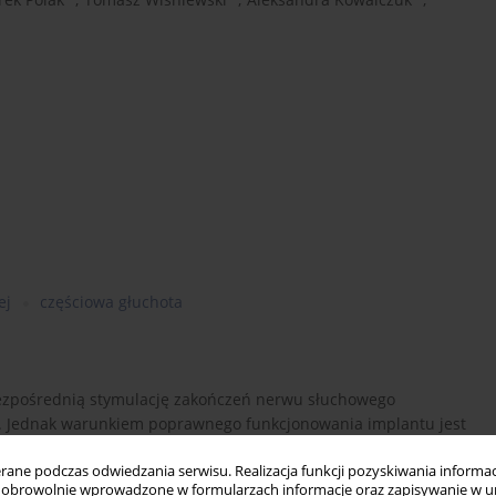
ej
częściowa głuchota
ezpośrednią stymulację zakończeń nerwu słuchowego
h. Jednak warunkiem poprawnego funkcjonowania implantu jest
howej, a następnie odpowiednie – optymalne dla danego
ne podczas odwiedzania serwisu. Realizacja funkcji pozyskiwania informacj
u stosowane są zarówno metody psychoakustyczne, jak i
obrowolnie wprowadzone w formularzach informacje oraz zapisywanie w u