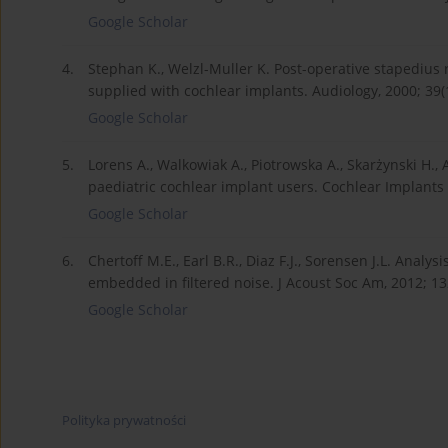
Google Scholar
4.
Stephan K., Welzl-Muller K. Post-operative stapedius 
supplied with cochlear implants. Audiology, 2000; 39(1
Google Scholar
5.
Lorens A., Walkowiak A., Piotrowska A., Skarżynski H.
paediatric cochlear implant users. Cochlear Implants I
Google Scholar
6.
Chertoff M.E., Earl B.R., Diaz F.J., Sorensen J.L. Anal
embedded in filtered noise. J Acoust Soc Am, 2012; 13
Google Scholar
Polityka prywatności