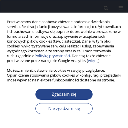
Przetwarzamy dane osobowe zbierane podczas odwiedzania
serwisu. Realizacja funkcji pozyskiwania informacji o użytkownikach
i ich zachowaniu odbywa się poprzez dobrowolnie wprowadzone w
formularzach informacje oraz zapisywanie w urządzeniach
końcowych plików cookies (tzw. ciasteczka). Dane, w tym pliki
cookies, wykorzystywane są w celu realizacji usług, zapewnienia
wygodnego korzystania ze strony oraz w celu monitorowania
ruchu zgodnie z
Polityką prywatności
. Dane są także zbierane i
Słowo kluczowe
pomiary
przetwarzane przez narzędzie Google Analytics (
więcej
).
obiektywne drogi słuchowej
Możesz zmienić ustawienia cookies w swojej przeglądarce.
Ograniczenie stosowania plików cookies w konfiguracji przeglądarki
może wpłynąć na niektóre funkcjonalności dostępne na stronie.
PRACA BADAWCZA
Akustycznie wywołane potencjały ślimakowe u
Zgadzam się
osób z implantem ślimakowym – doniesienie
wstępne
Nie zgadzam się
Adam Walkowiak
,
Artur Lorens
,
Anita Obrycka
,
Marek Polak
,
Tomasz
Wiśniewski
,
Aleksandra Kowalczuk
,
Henryk Skarżyński