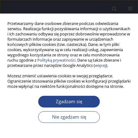
Przetwarzamy dane osobowe zbierane podczas odwiedzania
serwisu. Realizacja funkcji pozyskiwania informacji o użytkownikach
i ich zachowaniu odbywa się poprzez dobrowolnie wprowadzone w
formularzach informacje oraz zapisywanie w urządzeniach
końcowych plików cookies (tzw. ciasteczka). Dane, w tym pliki
cookies, wykorzystywane są w celu realizacji usług, zapewnienia
wygodnego korzystania ze strony oraz w celu monitorowania
ruchu zgodnie z
Polityką prywatności
. Dane są także zbierane i
4/2020 vol. 9
przetwarzane przez narzędzie Google Analytics (
więcej
).
Możesz zmienić ustawienia cookies w swojej przeglądarce.
Ograniczenie stosowania plików cookies w konfiguracji przeglądarki
może wpłynąć na niektóre funkcjonalności dostępne na stronie.
Lista recenzentów czasopisma
Zgadzam się
„Nowa Audiofonologia” w 2020
roku
Nie zgadzam się