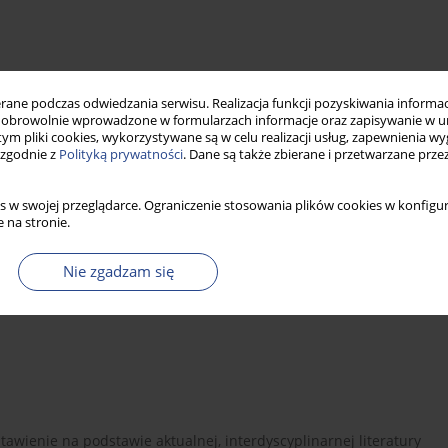
ne podczas odwiedzania serwisu. Realizacja funkcji pozyskiwania informacj
obrowolnie wprowadzone w formularzach informacje oraz zapisywanie w u
 tym pliki cookies, wykorzystywane są w celu realizacji usług, zapewnienia 
 zgodnie z
Polityką prywatności
. Dane są także zbierane i przetwarzane prze
s w swojej przeglądarce. Ograniczenie stosowania plików cookies w konfigur
 na stronie.
cja
zmiany inwolucyjne
Nie zgadzam się
tawienie na podstawie aktualnej, interdyscyplinarnej literatury