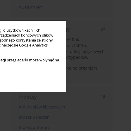
Wyślij mailem
ARTYKUŁ POWIĄZANY
i o użytkownikach i ich
rządzeniach końcowych plików
Czy jeden język wystarczy? Rola
wygodnego korzystania ze strony
z narzędzie Google Analytics
dwujęzycznego mapowania fMRI w
przedoperacyjnej ocenie funkcji językowych
– rozszerzone studium przypadków
acji przeglądarki może wpłynąć na
Muzyka i jej oddziaływanie na organizm
człowieka
Indeksy
Indeks słów kluczowych
Indeks dziedzin
Indeks autorów