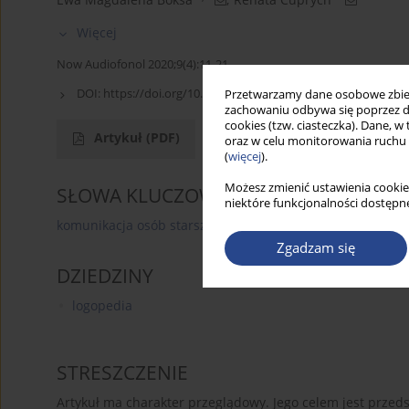
Więcej
Now Audiofonol 2020;9(4):11-21
DOI:
https://doi.org/10.17431/9.4.1
Przetwarzamy dane osobowe zbiera
zachowaniu odbywa się poprzez d
cookies (tzw. ciasteczka). Dane, w
Artykuł
(PDF)
oraz w celu monitorowania ruchu
(
więcej
).
Możesz zmienić ustawienia cookie
SŁOWA KLUCZOWE
niektóre funkcjonalności dostępne
komunikacja osób starszych
język
mózg
interak
Zgadzam się
DZIEDZINY
logopedia
STRESZCZENIE
Artykuł ma charakter przeglądowy. Jego celem jest przeds