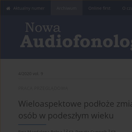
Aktualny numer
Archiwum
Online first
O cz
4/2020 vol. 9
PRACA PRZEGLĄDOWA
Wieloaspektowe podłoże zmi
osób w podeszłym wieku
1,2
3
Ewa Magdalena Boksa
,
Renata Cuprych