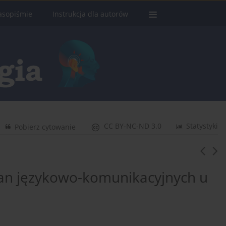
asopiśmie
Instrukcja dla autorów
CC BY-NC-ND 3.0
Statystyki
Pobierz cytowanie
an językowo-komunikacyjnych u