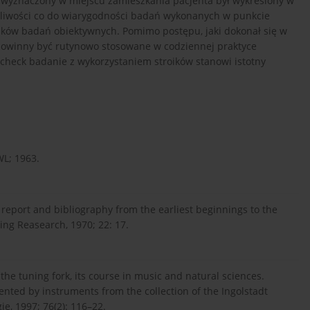
a wyznaczony w miejscu zamieszkania pacjenta był wykreślony w
tpliwości co do wiarygodności badań wykonanych w punkcie
ików badań obiektywnych. Pomimo postępu, jaki dokonał się w
powinny być rutynowo stosowane w codziennej praktyce
s-check badanie z wykorzystaniem stroików stanowi istotny
WL; 1963.
report and bibliography from the earliest beginnings to the
ring Reasearch, 1970; 22: 17.
 the tuning fork, its course in music and natural sciences.
sented by instruments from the collection of the Ingolstadt
, 1997; 76(2): 116–22.