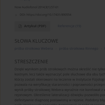
Now Audiofonol 2014;3(1):57-61
DOI:
https://doi.org/10.17431/890554
Artykuł
(PDF)
Referencje
(19)
SŁOWA KLUCZOWE
próba stroikowa Webera
próba stroikowa Rinnego
STRESZCZENIE
Dzięki wynikom prób stroikowych można określić nie ty
kostnym, lecz także wyznaczyć pole słuchowe dla obu ty
którzy zostali skierowani na leczenie w Instytucie Fizjolo
pozwala na weryfikację staranności i poprawności prze
wynik próby stroikowej Webera wyraźnie nie korelował 
rejonowym. Określenie lateralizacji dźwięku pozwoliło po
definitywnie diagnozę postawioną w rejonie. Podobny bł