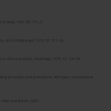
 R So Med, 1987; 80: 771–3.
ry. Arch Otolaryngol, 1970; 92: 311–24.
in clinical practice. Audiology, 1974; 13: 126–39.
sking principles and procedures. Michigan: International
: Allyn and Bacon; 2003.