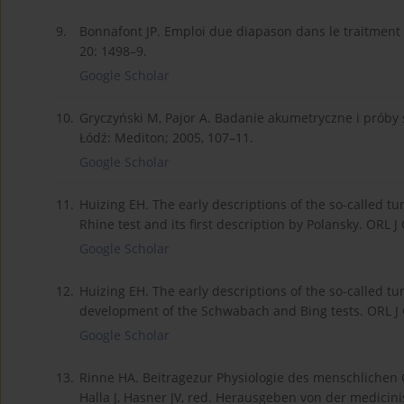
9.
Bonnafont JP. Emploi due diapason dans le traitment de
20: 1498–9.
Google Scholar
10.
Gryczyński M, Pajor A. Badanie akumetryczne i próby s
Łódź: Mediton; 2005, 107–11.
Google Scholar
11.
Huizing EH. The early descriptions of the so-called t
Rhine test and its first description by Polansky. ORL J
Google Scholar
12.
Huizing EH. The early descriptions of the so-called tu
development of the Schwabach and Bing tests. ORL J O
Google Scholar
13.
Rinne HA. Beitragezur Physiologie des menschlichen Oh
Halla J, Hasner JV, red. Herausgeben von der medicini