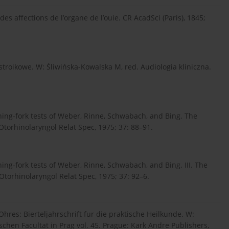
s affections de l’organe de l’ouie. CR AcadSci (Paris), 1845;
troikowe. W: Śliwińska-Kowalska M, red. Audiologia kliniczna.
uning-fork tests of Weber, Rinne, Schwabach, and Bing. The
 Otorhinolaryngol Relat Spec, 1975; 37: 88–91.
ning-fork tests of Weber, Rinne, Schwabach, and Bing. III. The
torhinolaryngol Relat Spec, 1975; 37: 92–6.
res: Bierteljahrschrift fur die praktische Heilkunde. W:
schen Facultat in Prag vol. 45. Prague: Kark Andre Publishers,