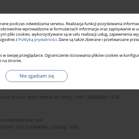
ence Literature and Art, 1827.
ne podczas odwiedzania serwisu. Realizacja funkcji pozyskiwania informacj
obrowolnie wprowadzone w formularzach informacje oraz zapisywanie w u
 tym pliki cookies, wykorzystywane są w celu realizacji usług, zapewnienia 
 zgodnie z
Polityką prywatności
. Dane są także zbierane i przetwarzane prze
slation, Milstein S. Phoenix: Columella Press; 1981.
s w swojej przeglądarce. Ograniczenie stosowania plików cookies w konfigur
 na stronie.
in modern otology. Archives of Otolaryngology, 1971; 94: 132–
Nie zgadzam się
s of serious otitis media. Br Med J, 1981; 283(6306): 1576.
grundetoderuber die
hall- und Lichtwellen. Leipzig; 1826.