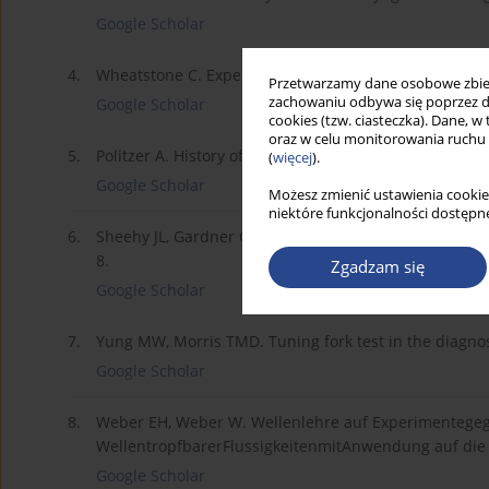
Google Scholar
4.
Wheatstone C. Experiments on audition. Journal of Sci
Przetwarzamy dane osobowe zbiera
zachowaniu odbywa się poprzez d
Google Scholar
cookies (tzw. ciasteczka). Dane, w
oraz w celu monitorowania ruchu
5.
Politzer A. History of Otology vol. 1 1907: English tran
(
więcej
).
Google Scholar
Możesz zmienić ustawienia cookie
niektóre funkcjonalności dostępne
6.
Sheehy JL, Gardner G, Hambley WM. Tuning fork tests 
8.
Zgadzam się
Google Scholar
7.
Yung MW, Morris TMD. Tuning fork test in the diagnosi
Google Scholar
8.
Weber EH, Weber W. Wellenlehre auf Experimentege
WellentropfbarerFlussigkeitenmitAnwendung auf die Sc
Google Scholar