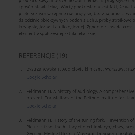
prób stroikowych pozwoliło domniemać, iż próg słyszeni
sposób niewłaściwy. Warty podkreślenia jest fakt, że wą
protetycznym w rejonie nasunęły się bez znajomości wyn
dziedzinie obiektywnych badań słuchu, próby stroikowe 
laryngologicznej i audiologicznej. Zgodnie z zasadą cros
element współczesnej sztuki lekarskiej.
REFERENCJE
(19)
1.
Bystrzanowska T. Audiologia kliniczna. Warszawa: PZ
Google Scholar
2.
Feldmann H. A history of audiology. A comprehensive 
present. Translations of the Beltone Institute for Hea
Google Scholar
3.
Feldmann H. History of the tuning fork. I: Invention of
Pictures from the history of otorhinolaryngology, pre
German Medical History Museum. Laryngorhinootologie