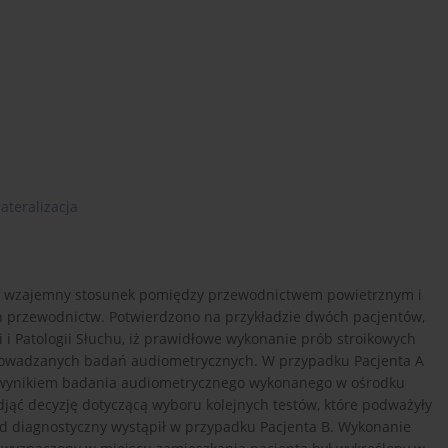
lateralizacja
lko wzajemny stosunek pomiędzy przewodnictwem powietrznym i
ch przewodnictw. Potwierdzono na przykładzie dwóch pacjentów,
gii i Patologii Słuchu, iż prawidłowe wykonanie prób stroikowych
prowadzanych badań audiometrycznych. W przypadku Pacjenta A
z wynikiem badania audiometrycznego wykonanego w ośrodku
djąć decyzję dotyczącą wyboru kolejnych testów, które podważyły
ąd diagnostyczny wystąpił w przypadku Pacjenta B. Wykonanie