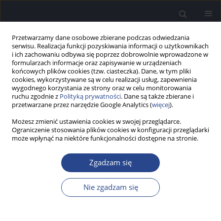
Przetwarzamy dane osobowe zbierane podczas odwiedzania
serwisu. Realizacja funkcji pozyskiwania informacji o użytkownikach
i ich zachowaniu odbywa się poprzez dobrowolnie wprowadzone w
formularzach informacje oraz zapisywanie w urządzeniach
końcowych plików cookies (tzw. ciasteczka). Dane, w tym pliki
cookies, wykorzystywane są w celu realizacji usług, zapewnienia
wygodnego korzystania ze strony oraz w celu monitorowania
ruchu zgodnie z
Polityką prywatności
. Dane są także zbierane i
1/2024 vol. 13
przetwarzane przez narzędzie Google Analytics (
więcej
).
Możesz zmienić ustawienia cookies w swojej przeglądarce.
SPRAWOZDANIE
Ograniczenie stosowania plików cookies w konfiguracji przeglądarki
może wpłynąć na niektóre funkcjonalności dostępne na stronie.
Sprawozdanie 8th International
Zgadzam się
Congress on Bone Conduction
Hearing and Related
Nie zgadzam się
Technologies (OSSEO 2023), 6–9