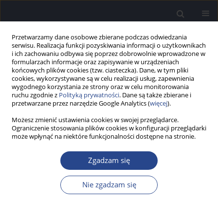
Przetwarzamy dane osobowe zbierane podczas odwiedzania
serwisu. Realizacja funkcji pozyskiwania informacji o użytkownikach
i ich zachowaniu odbywa się poprzez dobrowolnie wprowadzone w
formularzach informacje oraz zapisywanie w urządzeniach
końcowych plików cookies (tzw. ciasteczka). Dane, w tym pliki
cookies, wykorzystywane są w celu realizacji usług, zapewnienia
wygodnego korzystania ze strony oraz w celu monitorowania
ruchu zgodnie z
Polityką prywatności
. Dane są także zbierane i
2/2023 vol. 12
przetwarzane przez narzędzie Google Analytics (
więcej
).
Możesz zmienić ustawienia cookies w swojej przeglądarce.
SPRAWOZDANIE
Ograniczenie stosowania plików cookies w konfiguracji przeglądarki
może wpłynąć na niektóre funkcjonalności dostępne na stronie.
Sprawozdanie z 30th Congress
Zgadzam się
of Union of the European
Phoniatricians (UEP), 27-30
Nie zgadzam się
kwietnia 2023, Antalya, Turcja