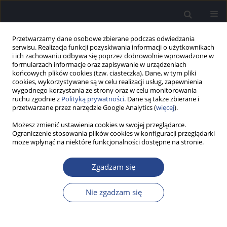
Przetwarzamy dane osobowe zbierane podczas odwiedzania
serwisu. Realizacja funkcji pozyskiwania informacji o użytkownikach
i ich zachowaniu odbywa się poprzez dobrowolnie wprowadzone w
formularzach informacje oraz zapisywanie w urządzeniach
końcowych plików cookies (tzw. ciasteczka). Dane, w tym pliki
cookies, wykorzystywane są w celu realizacji usług, zapewnienia
wygodnego korzystania ze strony oraz w celu monitorowania
ruchu zgodnie z
Polityką prywatności
. Dane są także zbierane i
Autor
Andriy Barylyak
przetwarzane przez narzędzie Google Analytics (
więcej
).
Możesz zmienić ustawienia cookies w swojej przeglądarce.
Ograniczenie stosowania plików cookies w konfiguracji przeglądarki
PRACA PRZEGLĄDOWA
może wpłynąć na niektóre funkcjonalności dostępne na stronie.
Problemy otologiczne spowodowane eksplozją –
przegląd piśmiennictwa
Zgadzam się
Roman Barylyak
,
Aleksandra Kołodziejak
,
Emilia Czaplicka
,
Piotr H.
Skarżyński
,
Andriy Barylyak
,
Horoliuk Dmytro
Nie zgadzam się
Now Audiofonol 2024;13(4):20-26
DOI
:
https://doi.org/10.17431/na/195430
Statystyki