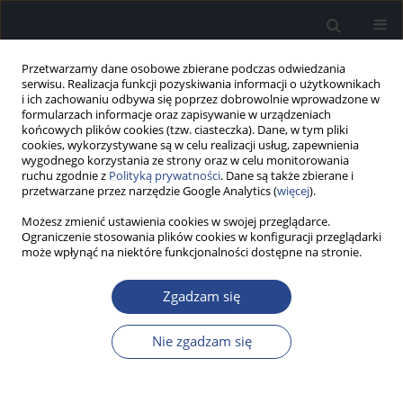
Przetwarzamy dane osobowe zbierane podczas odwiedzania
serwisu. Realizacja funkcji pozyskiwania informacji o użytkownikach
i ich zachowaniu odbywa się poprzez dobrowolnie wprowadzone w
formularzach informacje oraz zapisywanie w urządzeniach
końcowych plików cookies (tzw. ciasteczka). Dane, w tym pliki
cookies, wykorzystywane są w celu realizacji usług, zapewnienia
wygodnego korzystania ze strony oraz w celu monitorowania
ruchu zgodnie z
Polityką prywatności
. Dane są także zbierane i
4/2016 vol. 5
przetwarzane przez narzędzie Google Analytics (
więcej
).
Możesz zmienić ustawienia cookies w swojej przeglądarce.
PRACA PRZEGLĄDOWA
Ograniczenie stosowania plików cookies w konfiguracji przeglądarki
może wpłynąć na niektóre funkcjonalności dostępne na stronie.
Dopasowanie systemu implantu
Zgadzam się
ślimakowego – podstawy
teoretyczne
Nie zgadzam się
1
1
Aleksandra Pieczykolan
,
Marika Kruszyńska
,