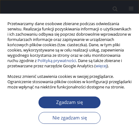
Przetwarzamy dane osobowe zbierane podczas odwiedzania
serwisu. Realizacja funkcji pozyskiwania informacji o użytkownikach
i ich zachowaniu odbywa się poprzez dobrowolnie wprowadzone w
formularzach informacje oraz zapisywanie w urządzeniach
końcowych plików cookies (tzw. ciasteczka). Dane, w tym pliki
cookies, wykorzystywane są w celu realizacji usług, zapewnienia
wygodnego korzystania ze strony oraz w celu monitorowania
ruchu zgodnie z
Polityką prywatności
. Dane są także zbierane i
Autor
Kornelia Woźniczko
przetwarzane przez narzędzie Google Analytics (
więcej
).
Możesz zmienić ustawienia cookies w swojej przeglądarce.
Ograniczenie stosowania plików cookies w konfiguracji przeglądarki
PRACA PRZEGLĄDOWA
może wpłynąć na niektóre funkcjonalności dostępne na stronie.
Charakterystyka niedosłuchu u dzieci z zespołem
Pendreda oraz wyniki jego leczenia za pomocą
Zgadzam się
implantów ślimakowych – przegląd
piśmiennictwa
Nie zgadzam się
Kornelia Woźniczko
,
Joanna J. Rajchel
,
Beata Dziendziel
,
Piotr H.
Skarżyński
Now Audiofonol 2019;8(2):20-25