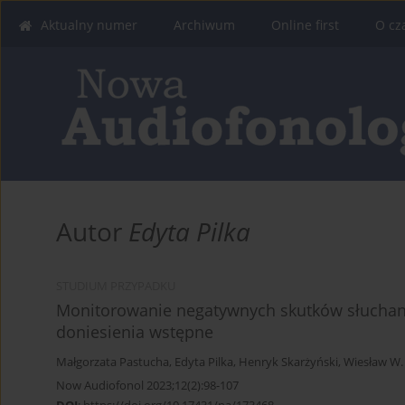
Aktualny numer
Archiwum
Online first
O cz
Autor
Edyta Pilka
STUDIUM PRZYPADKU
Monitorowanie negatywnych skutków słuchani
doniesienia wstępne
Małgorzata Pastucha
,
Edyta Pilka
,
Henryk Skarżyński
,
Wiesław W. 
Now Audiofonol 2023;12(2):98-107