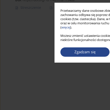
DOI
:
https://doi.org/10.17431/na/173468
Streszczenie
Artykuł
(PDF)
Przetwarzamy dane osobowe zbiera
zachowaniu odbywa się poprzez d
cookies (tzw. ciasteczka). Dane, w
oraz w celu monitorowania ruchu
(
więcej
).
Możesz zmienić ustawienia cookie
niektóre funkcjonalności dostępne
Zgadzam się