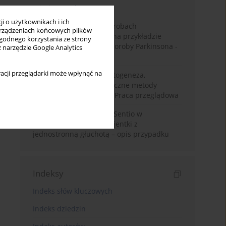
Miesiąc
Rok
i o użytkownikach i ich
Badanie zmysłów w chorobach
rządzeniach końcowych plików
neurodegeneracyjnych na przykładzie
wygodnego korzystania ze strony
choroby Alzheimera i choroby Parkinsona -
z narzędzie Google Analytics
przegląd literatury
acji przeglądarki może wpłynąć na
Choroba Meniere’a – patogeneza,
diagnostyka, niechirurgiczne metody
leczenia i kontrowersje. Praca przeglądowa
Wykorzystanie systemu Sentio w
konfiguracji CROS u pacjentki z
jednostronną głuchotą – opis przypadku
Indeksy
Indeks słów kluczowych
Indeks dziedzin