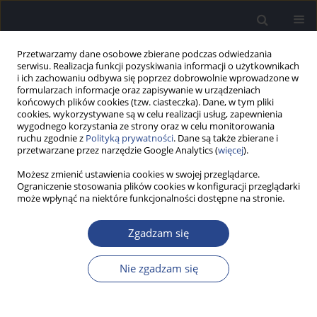
Przetwarzamy dane osobowe zbierane podczas odwiedzania
serwisu. Realizacja funkcji pozyskiwania informacji o użytkownikach
i ich zachowaniu odbywa się poprzez dobrowolnie wprowadzone w
formularzach informacje oraz zapisywanie w urządzeniach
końcowych plików cookies (tzw. ciasteczka). Dane, w tym pliki
cookies, wykorzystywane są w celu realizacji usług, zapewnienia
wygodnego korzystania ze strony oraz w celu monitorowania
ruchu zgodnie z
Polityką prywatności
. Dane są także zbierane i
Autor
Natalia Radecka
przetwarzane przez narzędzie Google Analytics (
więcej
).
Możesz zmienić ustawienia cookies w swojej przeglądarce.
Ograniczenie stosowania plików cookies w konfiguracji przeglądarki
STUDIUM PRZYPADKU
może wpłynąć na niektóre funkcjonalności dostępne na stronie.
Zastosowanie implantu na przewodnictwo kostne
u pacjenta z zespołem Treachera Collinsa
Zgadzam się
Natalia Radecka
,
Katarzyna B. Cywka
,
Piotr H. Skarżyński
Now Audiofonol 2024;13(2):65-72
Nie zgadzam się
DOI
:
https://doi.org/10.17431/na/178130
Statystyki