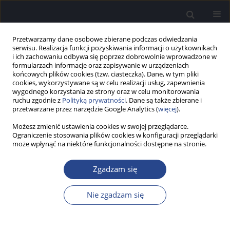
Przetwarzamy dane osobowe zbierane podczas odwiedzania
serwisu. Realizacja funkcji pozyskiwania informacji o użytkownikach
i ich zachowaniu odbywa się poprzez dobrowolnie wprowadzone w
formularzach informacje oraz zapisywanie w urządzeniach
końcowych plików cookies (tzw. ciasteczka). Dane, w tym pliki
cookies, wykorzystywane są w celu realizacji usług, zapewnienia
wygodnego korzystania ze strony oraz w celu monitorowania
ruchu zgodnie z
Polityką prywatności
. Dane są także zbierane i
Autor
Remigiusz Ziarno
przetwarzane przez narzędzie Google Analytics (
więcej
).
Możesz zmienić ustawienia cookies w swojej przeglądarce.
Ograniczenie stosowania plików cookies w konfiguracji przeglądarki
PRAKTYKA KLINICZNA
może wpłynąć na niektóre funkcjonalności dostępne na stronie.
Wysokie BMI jako czynnik ryzyka krtaniowej
manifestacji choroby refluksowej przełyku – rola
Zgadzam się
laryngografii
Remigiusz Ziarno
,
Aleksandra Grudzień-Ziarno
,
Jolanta Zielińska
,
Nie zgadzam się
Marcin Migaczewski
,
Rafał Nieckarz
,
Paweł Stręk
Now Audiofonol 2019;8(3):41-48
DOI
:
https://doi.org/10.17431/1003447