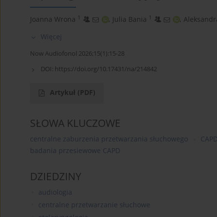
1
1
Joanna Wrona
,
Julia Bania
,
Aleksandr
Więcej
Now Audiofonol 2026;15(1):15-28
DOI:
https://doi.org/10.17431/na/214842
Artykuł
(PDF)
SŁOWA KLUCZOWE
centralne zaburzenia przetwarzania słuchowego
CAP
badania przesiewowe CAPD
DZIEDZINY
audiologia
centralne przetwarzanie słuchowe