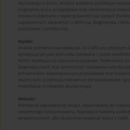
słuchowego u dzieci. Analizie poddano publikacje naukow
oryginalne, prace przeglądowe oraz rekomendacje towarzy
literatury dokonano z wykorzystaniem baz danych PubMed
zagadnieniach związanych z definicją, diagnostyką, róż
jakościowej i syntetycznej.
Wyniki:
Analiza piśmiennictwa wykazała, że CAPD jest złożonym
występującym jako jednostka izolowana i często współist
ADHD, dysleksja czy zaburzenia językowe. Podkreślono b
diagnostycznych oraz konieczność stosowania interdyscy
behawioralne, kwestionariusze przesiewowe oraz badania e
skuteczność przynoszą interwencje personalizowane, łącz
modyfikację środowiska akustycznego.
Wnioski:
Wdrożenie odpowiedniej terapii, dopasowanej do indywid
codziennego funkcjonowania. Najnowsze badania podkreś
terapeutycznych, aby skuteczniej wspierać dzieci z CAPD.