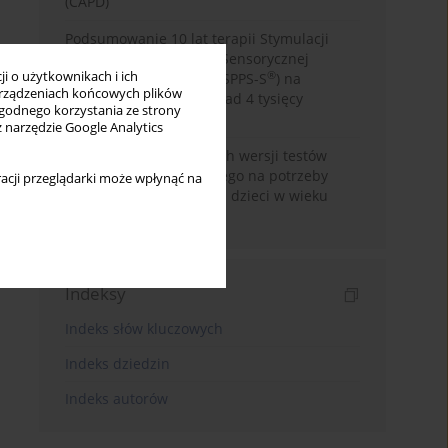
(CAPD)
Podsumowanie 10 lat terapii Stymulacji
Polimodalnej Percepcji Sensorycznej
i o użytkownikach i ich
®
metodą Skarżyńskiego (SPPS-S
) na
rządzeniach końcowych plików
podstawie wyników ponad 4 tysięcy
wygodnego korzystania ze strony
pacjentów
z narzędzie Google Analytics
Zastosowanie skróconych wersji testów
przetwarzania słuchowego na potrzeby
acji przeglądarki może wpłynąć na
badań przesiewowych u dzieci w wieku
szkolnym
Indeksy
Indeks słów kluczowych
Indeks dziedzin
Indeks autorów