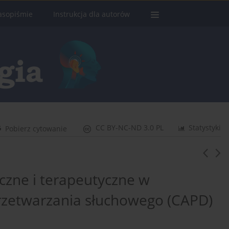
asopiśmie
Instrukcja dla autorów
CC BY-NC-ND 3.0 PL
Statystyki
Pobierz cytowanie
zne i terapeutyczne w
rzetwarzania słuchowego (CAPD)