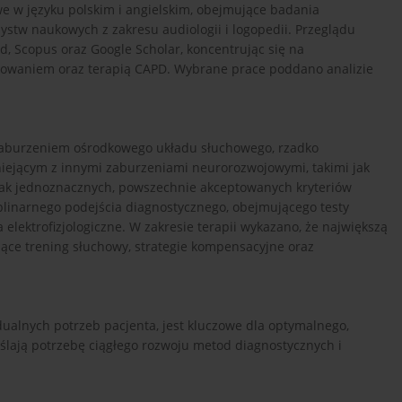
e w języku polskim i angielskim, obejmujące badania
stw naukowych z zakresu audiologii i logopedii. Przeglądu
, Scopus oraz Google Scholar, koncentrując się na
nicowaniem oraz terapią CAPD. Wybrane prace poddano analizie
 zaburzeniem ośrodkowego układu słuchowego, rzadko
niejącym z innymi zaburzeniami neurorozwojowymi, takimi jak
rak jednoznacznych, powszechnie akceptowanych kryteriów
plinarnego podejścia diagnostycznego, obejmującego testy
lektrofizjologiczne. W zakresie terapii wykazano, że największą
ące trening słuchowy, strategie kompensacyjne oraz
ualnych potrzeb pacjenta, jest kluczowe dla optymalnego,
lają potrzebę ciągłego rozwoju metod diagnostycznych i