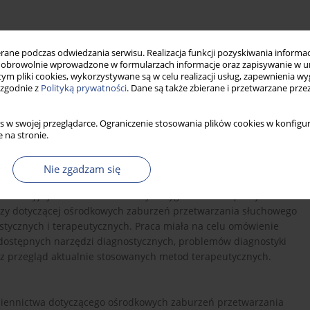
ne podczas odwiedzania serwisu. Realizacja funkcji pozyskiwania informacj
obrowolnie wprowadzone w formularzach informacje oraz zapisywanie w u
 tym pliki cookies, wykorzystywane są w celu realizacji usług, zapewnienia 
 zgodnie z
Polityką prywatności
. Dane są także zbierane i przetwarzane prze
ego (CAPD) odnoszą się do dysfunkcji ośrodkowego układu
erania i analizowania bodźców akustycznych, pomimo
go. CAPD manifestuje się deficytami w zakresie: lokalizacji i
s w swojej przeglądarce. Ograniczenie stosowania plików cookies w konfigur
warunkach słuchania dychotycznego, różnicowania cech
 na stronie.
kże w obszarze przetwarzania czasowego, który obejmuje między
ję różnic czasowych (na przykład przerw czasowych),
Nie zgadzam się
onadto CAPD wpływa negatywnie na percepcję mowy w
nkurencyjnych lub zniekształconych sygnałów dźwiękowych.
edzy dotyczącej ośrodkowych zaburzeń przetwarzania słuchowego
tycznych i terapeutycznych. Praca miała na celu omówienie
ostępnych narzędzi diagnostycznych, problemów diagnostyki
z przegląd aktualnie stosowanych metod terapeutycznych.
miennictwa dotyczącego ośrodkowych zaburzeń przetwarzania