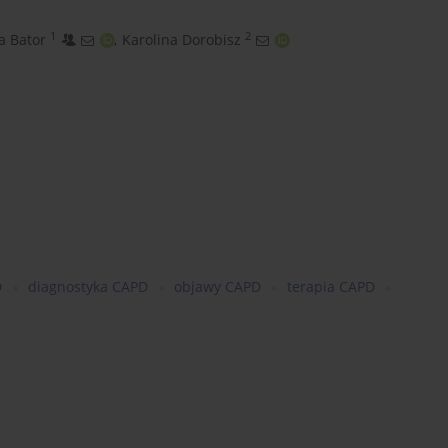
1
2
a Bator
,
Karolina Dorobisz
D
diagnostyka CAPD
objawy CAPD
terapia CAPD