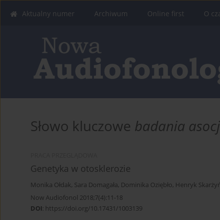
Aktualny numer
Archiwum
Online first
O cz
Słowo kluczowe
badania asocj
PRACA PRZEGLĄDOWA
Genetyka w otosklerozie
Monika Ołdak
,
Sara Domagała
,
Dominika Oziębło
,
Henryk Skarżyń
Now Audiofonol 2018;7(4):11-18
DOI
:
https://doi.org/10.17431/1003139