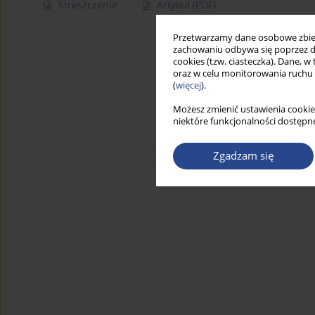
Streszczenie
Artykuł
(PDF)
Przetwarzamy dane osobowe zbiera
zachowaniu odbywa się poprzez d
cookies (tzw. ciasteczka). Dane, w
oraz w celu monitorowania ruchu
(
więcej
).
Możesz zmienić ustawienia cookie
niektóre funkcjonalności dostępne
Zgadzam się