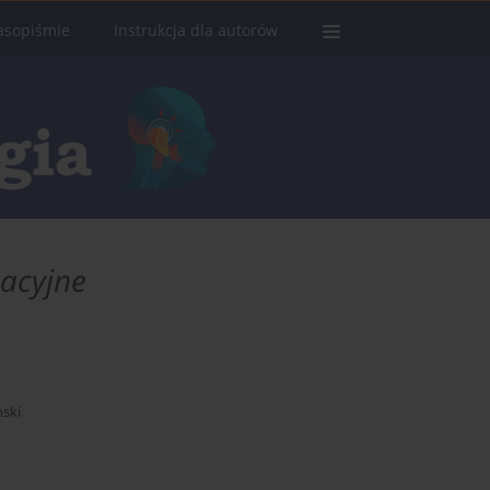
asopiśmie
Instrukcja dla autorów
acyjne
ski