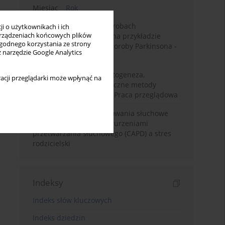
Miesiąc
Rok
Badanie zmysłów w chorobach
i o użytkownikach i ich
rządzeniach końcowych plików
neurodegeneracyjnych na przykładzie
wygodnego korzystania ze strony
choroby Alzheimera i choroby Parkinsona -
z narzędzie Google Analytics
przegląd literatury
Choroba Meniere’a – patogeneza,
acji przeglądarki może wpłynąć na
diagnostyka, niechirurgiczne metody
leczenia i kontrowersje. Praca przeglądowa
Relacje rodzinne i zachowania słuchowe
dzieci z centralnymi zaburzeniami
przetwarzania słuchowego (CAPD) a stres
rodzicielski
Indeksy
Indeks słów kluczowych
Indeks dziedzin