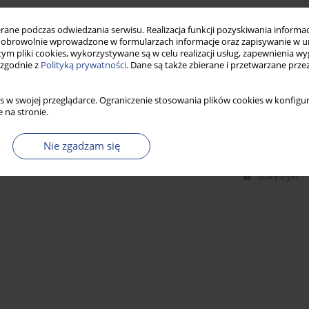
Statystyki
ne podczas odwiedzania serwisu. Realizacja funkcji pozyskiwania informacj
obrowolnie wprowadzone w formularzach informacje oraz zapisywanie w u
 tym pliki cookies, wykorzystywane są w celu realizacji usług, zapewnienia 
 zgodnie z
Polityką prywatności
. Dane są także zbierane i przetwarzane prze
sowania urządzeń na przewodnictwo kostne oraz
ych i mieszanych ubytkach słuchu
s w swojej przeglądarce. Ograniczenie stosowania plików cookies w konfigur
 na stronie.
a Włodarczyk
,
Katarzyna Beata Cywka
Nie zgadzam się
Statystyki