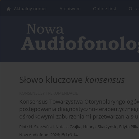
Aktualny numer
Archiwum
Online first
O cz
Słowo kluczowe
konsensus
KONSENSUSY I REKOMENDACJE
Konsensus Towarzystwa Otorynolaryngologów,
postępowania diagnostyczno-terapeutycznego 
ośrodkowymi zaburzeniami przetwarzania sł
Piotr H. Skarżyński
,
Natalia Czajka
,
Henryk Skarżyński
,
Edyta Piłk
Now Audiofonol 2026;15(1):9-14