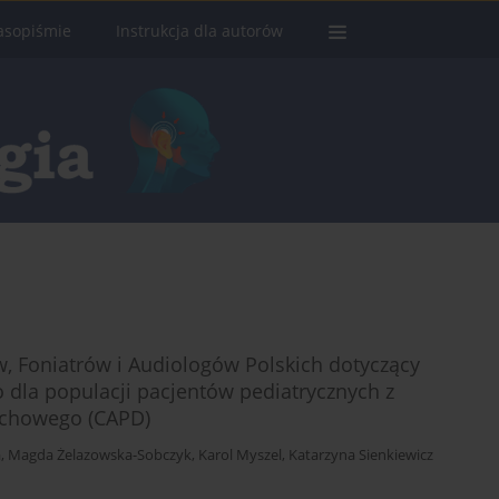
asopiśmie
Instrukcja dla autorów
 Foniatrów i Audiologów Polskich dotyczący
dla populacji pacjentów pediatrycznych z
uchowego (CAPD)
a
,
Magda Żelazowska-Sobczyk
,
Karol Myszel
,
Katarzyna Sienkiewicz