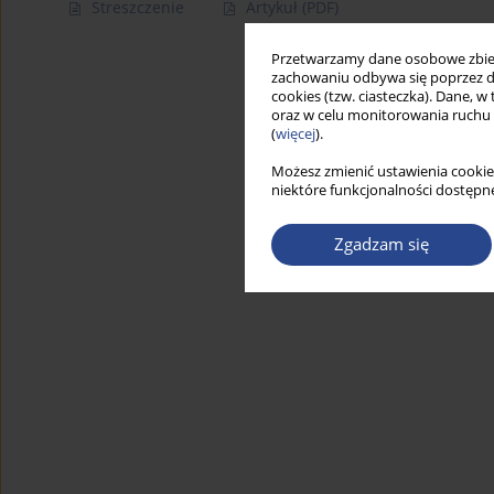
Streszczenie
Artykuł
(PDF)
Przetwarzamy dane osobowe zbiera
zachowaniu odbywa się poprzez d
cookies (tzw. ciasteczka). Dane, w
oraz w celu monitorowania ruchu
(
więcej
).
Możesz zmienić ustawienia cookie
niektóre funkcjonalności dostępne
Zgadzam się