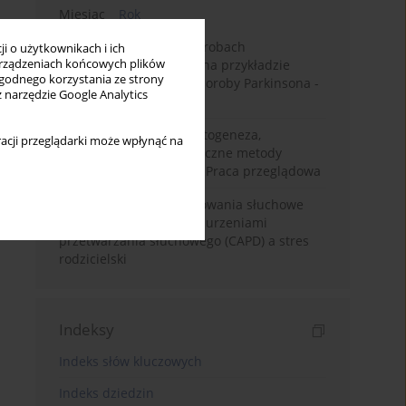
Miesiąc
Rok
Badanie zmysłów w chorobach
i o użytkownikach i ich
rządzeniach końcowych plików
neurodegeneracyjnych na przykładzie
wygodnego korzystania ze strony
choroby Alzheimera i choroby Parkinsona -
z narzędzie Google Analytics
przegląd literatury
Choroba Meniere’a – patogeneza,
acji przeglądarki może wpłynąć na
diagnostyka, niechirurgiczne metody
leczenia i kontrowersje. Praca przeglądowa
Relacje rodzinne i zachowania słuchowe
dzieci z centralnymi zaburzeniami
przetwarzania słuchowego (CAPD) a stres
rodzicielski
Indeksy
Indeks słów kluczowych
Indeks dziedzin