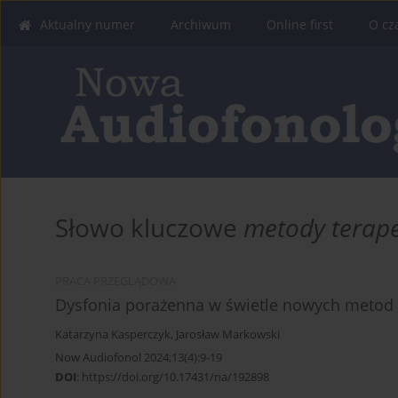
Aktualny numer
Archiwum
Online first
O cz
Słowo kluczowe
metody terap
PRACA PRZEGLĄDOWA
Dysfonia porażenna w świetle nowych metod 
Katarzyna Kasperczyk
,
Jarosław Markowski
Now Audiofonol 2024;13(4):9-19
DOI
:
https://doi.org/10.17431/na/192898