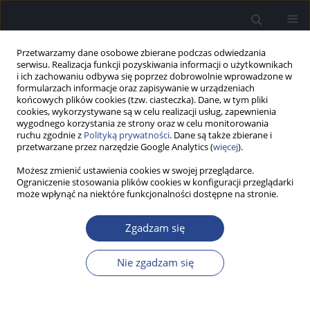
Przetwarzamy dane osobowe zbierane podczas odwiedzania
serwisu. Realizacja funkcji pozyskiwania informacji o użytkownikach
i ich zachowaniu odbywa się poprzez dobrowolnie wprowadzone w
formularzach informacje oraz zapisywanie w urządzeniach
końcowych plików cookies (tzw. ciasteczka). Dane, w tym pliki
cookies, wykorzystywane są w celu realizacji usług, zapewnienia
wygodnego korzystania ze strony oraz w celu monitorowania
ruchu zgodnie z
Polityką prywatności
. Dane są także zbierane i
Słowo kluczowe
niedosłuch
przetwarzane przez narzędzie Google Analytics (
więcej
).
rzekomy
Możesz zmienić ustawienia cookies w swojej przeglądarce.
Ograniczenie stosowania plików cookies w konfiguracji przeglądarki
może wpłynąć na niektóre funkcjonalności dostępne na stronie.
PRAKTYKA KLINICZNA
Testy słuchowe oparte na zasadzie Stengera we
Zgadzam się
współczesnej praktyce audiologicznej - opis
dwóch przypadków
Nie zgadzam się
Edyta Piłka
,
Piotr Fronczak
,
Piotr H. Skarżyński
Now Audiofonol 2024;13(4):75-80