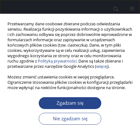
Przetwarzamy dane osobowe zbierane podczas odwiedzania
serwisu. Realizacja funkcji pozyskiwania informacji o użytkownikach
i ich zachowaniu odbywa się poprzez dobrowolnie wprowadzone w
formularzach informacje oraz zapisywanie w urządzeniach
końcowych plików cookies (tzw. ciasteczka). Dane, w tym pliki
cookies, wykorzystywane są w celu realizacji usług, zapewnienia
wygodnego korzystania ze strony oraz w celu monitorowania
ruchu zgodnie z
Polityką prywatności
. Dane są także zbierane i
Słowo kluczowe
plastyczność
przetwarzane przez narzędzie Google Analytics (
więcej
).
słuchowa/plastyczność układu
Możesz zmienić ustawienia cookies w swojej przeglądarce.
słuchowego
Ograniczenie stosowania plików cookies w konfiguracji przeglądarki
może wpłynąć na niektóre funkcjonalności dostępne na stronie.
Zgadzam się
PRACA PRZEGLĄDOWA
Plastyczność układu słuchowego – badania z
Nie zgadzam się
zastosowaniem metod neuroobrazowych
Katarzyna Cieśla
Now Audiofonol 2013;2(3):16-23