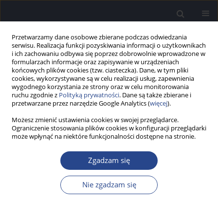
Przetwarzamy dane osobowe zbierane podczas odwiedzania
serwisu. Realizacja funkcji pozyskiwania informacji o użytkownikach
i ich zachowaniu odbywa się poprzez dobrowolnie wprowadzone w
formularzach informacje oraz zapisywanie w urządzeniach
końcowych plików cookies (tzw. ciasteczka). Dane, w tym pliki
cookies, wykorzystywane są w celu realizacji usług, zapewnienia
wygodnego korzystania ze strony oraz w celu monitorowania
ruchu zgodnie z
Polityką prywatności
. Dane są także zbierane i
Słowo kluczowe
próba Stengera
przetwarzane przez narzędzie Google Analytics (
więcej
).
Możesz zmienić ustawienia cookies w swojej przeglądarce.
Ograniczenie stosowania plików cookies w konfiguracji przeglądarki
PRAKTYKA KLINICZNA
może wpłynąć na niektóre funkcjonalności dostępne na stronie.
Testy słuchowe oparte na zasadzie Stengera we
współczesnej praktyce audiologicznej - opis
Zgadzam się
dwóch przypadków
Edyta Piłka
,
Piotr Fronczak
,
Piotr H. Skarżyński
Nie zgadzam się
Now Audiofonol 2024;13(4):75-80
DOI
:
https://doi.org/10.17431/na/195748
Statystyki