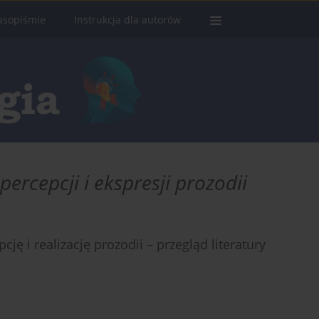
asopiśmie
Instrukcja dla autorów
ercepcji i ekspresji prozodii
ę i realizację prozodii – przegląd literatury