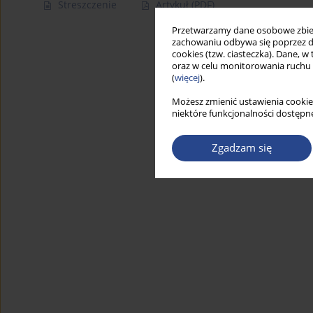
Streszczenie
Artykuł
(PDF)
Przetwarzamy dane osobowe zbiera
zachowaniu odbywa się poprzez d
cookies (tzw. ciasteczka). Dane, w
oraz w celu monitorowania ruchu
(
więcej
).
Możesz zmienić ustawienia cookie
niektóre funkcjonalności dostępne
Zgadzam się