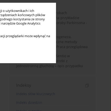
Miesiąc
Rok
i o użytkownikach i ich
Badanie zmysłów w chorobach
rządzeniach końcowych plików
neurodegeneracyjnych na przykładzie
wygodnego korzystania ze strony
choroby Alzheimera i choroby Parkinsona -
z narzędzie Google Analytics
przegląd literatury
acji przeglądarki może wpłynąć na
Choroba Meniere’a – patogeneza,
diagnostyka, niechirurgiczne metody
leczenia i kontrowersje. Praca przeglądowa
Wykorzystanie systemu Sentio w
konfiguracji CROS u pacjentki z
jednostronną głuchotą – opis przypadku
Indeksy
Indeks słów kluczowych
Indeks dziedzin