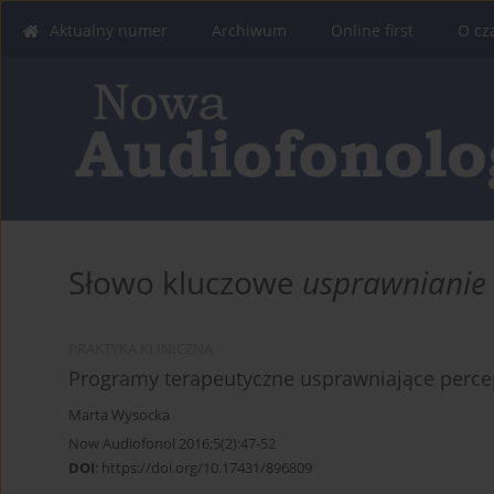
Aktualny numer
Archiwum
Online first
O cz
Słowo kluczowe
usprawnianie p
PRAKTYKA KLINICZNA
Programy terapeutyczne usprawniające percepcj
Marta Wysocka
Now Audiofonol 2016;5(2):47-52
DOI
:
https://doi.org/10.17431/896809