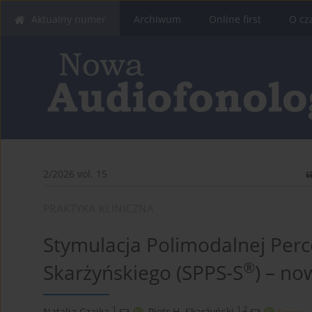
Aktualny numer
Archiwum
Online first
O cz
2/2026 vol. 15
PRAKTYKA KLINICZNA
Stymulacja Polimodalnej Perc
®
Skarżyńskiego (SPPS-S
) – no
1
1,2
Natalia Czajka
,
Piotr H. Skarżyński
,