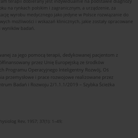
am terapii dobierany jest indywidualnie na podstawie diagnozy
ku na rynkach polskim i zagranicznym, a urządzenie, za
fikację wyrobu medycznego jako jedyne w Polsce rozwiązanie do
wych możliwości i wskazań klinicznych, jakie zostały opracowane
i wyników badań.
wanej za jego pomocą terapii, dedykowanej pacjentom z
ółfinansowany przez Unię Europejską ze środków
h Programu Operacyjnego Inteligentny Rozwój, Oś
ania przemysłowe i prace rozwojowe realizowane przez
trum Badań i Rozwoju 2/1.1.1/2019 – Szybka Ścieżka
hysiolog Rev, 1957; 37(1): 1–49;