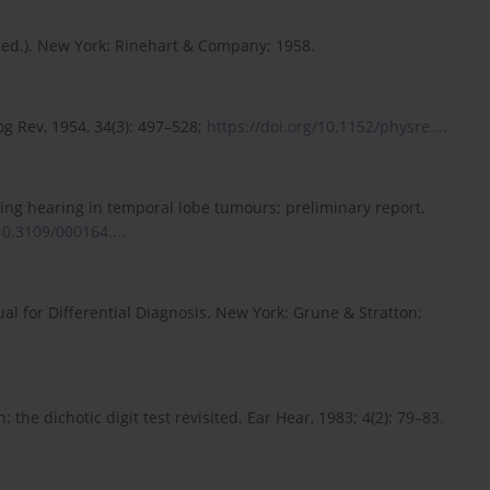
red.). New York: Rinehart & Company; 1958.
g Rev, 1954, 34(3): 497–528;
https://doi.org/10.1152/physre...
.
ting hearing in temporal lobe tumours; preliminary report.
10.3109/000164...
.
l for Differential Diagnosis. New York: Grune & Stratton;
the dichotic digit test revisited. Ear Hear, 1983; 4(2): 79–83.