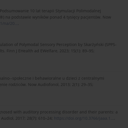
. Podsumowanie 10 lat terapii Stymulacji Polimodalnej
S®) na podstawie wyników ponad 4 tysięcy pacjentów. Now
1/na/20...
.
mulation of Polymodal Sensory Perception by Skarżyński (SPPS-
s. Finn J EHealth ad EWelfare, 2023; 15(1): 89–95;
nalno-‑społeczne i behawioralne u dzieci z centralnymi
ie rodziców. Now Audiofonol, 2013; 2(1): 29–35;
gnosed with auditory processing disorder and their parents: a
 Audiol, 2017; 28(7): 610–24;
https://doi.org/10.3766/jaaa.1...
.