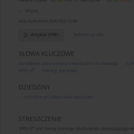
Więcej
Now Audiofonol 2026;15(2):73-80
Artykuł
(PDF)
Referencje
(38)
SŁOWA KLUCZOWE
ośrodkowe zaburzenia przetwarzania słuchowego
CA
®
SPPS-S
trening słuchowy
DZIEDZINY
centralne przetwarzanie słuchowe
STRESZCZENIE
®
SPPS-S
jest formą treningu słuchowego obejmującego wie