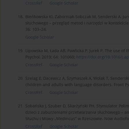
CrossRef
Google Scholar
18.
Bieńkowska KI, Zaborniak-Sobczak M, Senderski A, Ju
słuchowego – przegląd metod i narzędzi w kontekści
36: 103–24.
Google Scholar
19.
Lipowska M, Łada AB, Pawlicka P, Jurek P. The use of 
Psychol, 2019; 64: 101060;
https://doi.org/10.1016/j.ap
CrossRef
Google Scholar
20.
Szelag E, Dacewicz A, Szymaszek A, Wolak T, Senderski 
children and adults with language disorders. Front Ps
CrossRef
Google Scholar
21.
Sobańska J, Szuber D, Skarżyński PH. Stymulator Polim
dzieci z zaburzeniami przetwarzania słuchowego – a
Słuchu i Mowy „Medincus” w Rzeszowie. Now Audiofono
CrossRef
Google Scholar