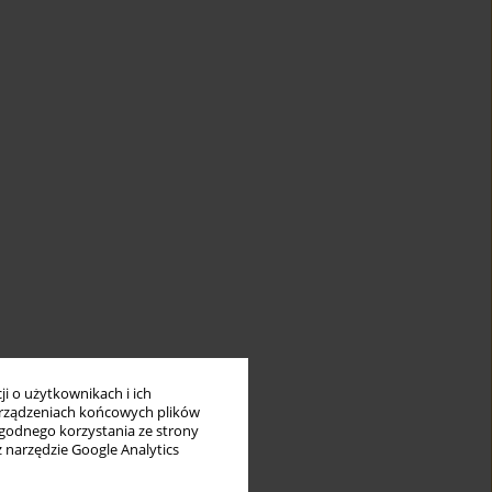
i o użytkownikach i ich
rządzeniach końcowych plików
wygodnego korzystania ze strony
z narzędzie Google Analytics