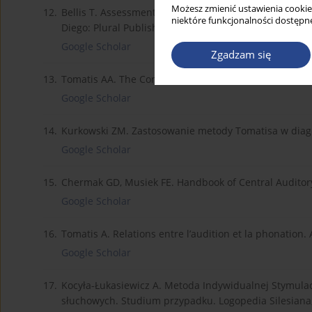
Możesz zmienić ustawienia cookie
12.
Bellis T. Assessment and Management of Central Audit
niektóre funkcjonalności dostępne
Diego: Plural Publishing; 2002.
Google Scholar
Zgadzam się
13.
Tomatis AA. The Conscious Ear: My Life of Transforma
Google Scholar
14.
Kurkowski ZM. Zastosowanie metody Tomatisa w diagno
Google Scholar
15.
Chermak GD, Musiek FE. Handbook of Central Auditory 
Google Scholar
16.
Tomatis A. Relations entre l’audition et la phonation.
Google Scholar
17.
Kocyła-Łukasiewicz A. Metoda Indywidualnej Stymulacj
słuchowych. Studium przypadku. Logopedia Silesiana,