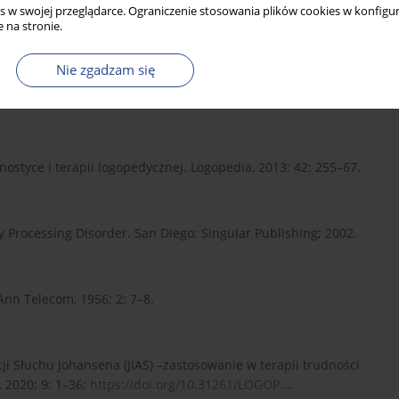
s w swojej przeglądarce. Ograniczenie stosowania plików cookies w konfigur
ory Processing Disorders in the Educational Setting. San
 na stronie.
Nie zgadzam się
tion Through Listening. 1991.
styce i terapii logopedycznej. Logopedia, 2013; 42: 255–67.
Processing Disorder. San Diego: Singular Publishing; 2002.
 Ann Telecom, 1956; 2: 7–8.
i Słuchu Johansena (JIAS) –zastosowanie w terapii trudności
 2020; 9: 1–36;
https://doi.org/10.31261/LOGOP...
.