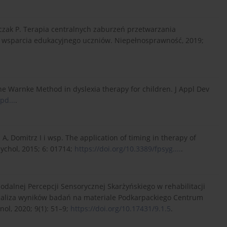
rczak P. Terapia centralnych zaburzeń przetwarzania
e wsparcia edukacyjnego uczniów. Niepełnosprawność, 2019;
the Warnke Method in dyslexia therapy for children. J Appl Dev
pd...
.
A, Domitrz I i wsp. The application of timing in therapy of
ychol, 2015; 6: 01714;
https://doi.org/10.3389/fpsyg....
.
odalnej Percepcji Sensorycznej Skarżyńskiego w rehabilitacji
naliza wyników badań na materiale Podkarpackiego Centrum
l, 2020; 9(1): 51–9;
https://doi.org/10.17431/9.1.5
.