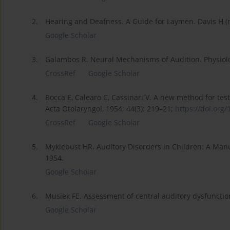
2.
Hearing and Deafness. A Guide for Laymen. Davis H (
Google Scholar
3.
Galambos R. Neural Mechanisms of Audition. Physiolo
CrossRef
Google Scholar
4.
Bocca E, Calearo C, Cassinari V. A new method for tes
Acta Otolaryngol, 1954; 44(3): 219–21;
https://doi.org/
CrossRef
Google Scholar
5.
Myklebust HR. Auditory Disorders in Children: A Manua
1954.
Google Scholar
6.
Musiek FE. Assessment of central auditory dysfunction: 
Google Scholar