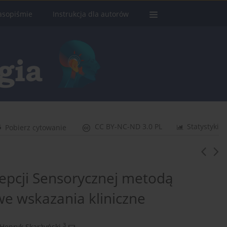
asopiśmie
Instrukcja dla autorów
CC BY-NC-ND 3.0 PL
Statystyki
Pobierz cytowanie
epcji Sensorycznej metodą
we wskazania kliniczne
3
Henryk Skarżyński