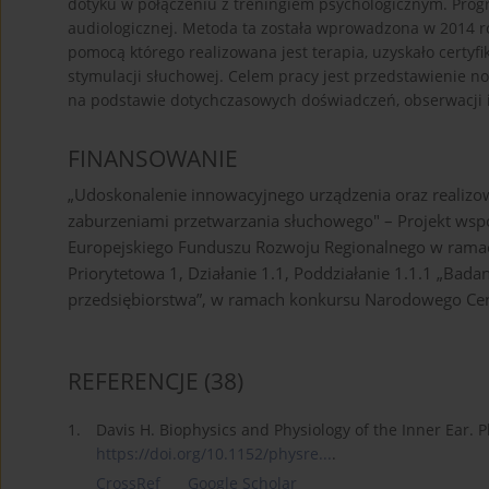
dotyku w połączeniu z treningiem psychologicznym. Progr
audiologicznej. Metoda ta została wprowadzona w 2014 ro
pomocą którego realizowana jest terapia, uzyskało certy
stymulacji słuchowej. Celem pracy jest przedstawienie no
na podstawie dotychczasowych doświadczeń, obserwacji 
FINANSOWANIE
„Udoskonalenie innowacyjnego urządzenia oraz realizo
zaburzeniami przetwarzania słuchowego" – Projekt wsp
Europejskiego Funduszu Rozwoju Regionalnego w ramac
Priorytetowa 1, Działanie 1.1, Poddziałanie 1.1.1 „Bad
przedsiębiorstwa”, w ramach konkursu Narodowego Cen
REFERENCJE
(38)
1.
Davis H. Biophysics and Physiology of the Inner Ear. P
https://doi.org/10.1152/physre...
.
CrossRef
Google Scholar