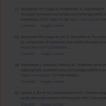
22.
Skarżyński PH, Czajka N, Chodkiewicz A, Skarżyński H
Percepcji Sensorycznej metodą Skarżyńskiego (SPPS-
Audiofonol, 2025; 14(3): 47–55;
https://doi.org/10.1743
CrossRef
Google Scholar
23.
Skarżynski PH, Czajka N, Gos E, Skarżyński H. The Sti
S): comparison of stationary and remote therapy result
https://doi.org/10.23996/fjhw....
.
CrossRef
Google Scholar
24.
Rostkowska J, Kobosko J, Kłonica KL. Problemy emocjo
zaburzeniami przetwarzania słuchowego (CAPD) w ocen
https://doi.org/doi
: 10.17431/883853.
CrossRef
Google Scholar
25.
Lawton S, Purdy SC, Kalathottukaren RT. Children dia
study about perceptions of living with APD. J Am Acad
CrossRef
Google Scholar