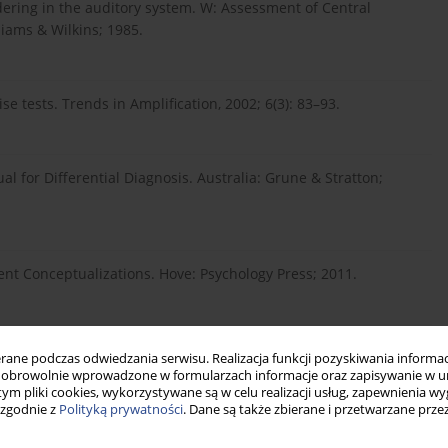
ering in the auditory system. W: Assessment of Central
liams & Wilkins; 1985.
se tests. Trends in Amplification, 2002; 6(3): 83–93.
l for Differential Diagnosis. Australia: Grune & Stratton;
rent Conceptualizations. Hove: Psychology Press; 2011.
, Musiek FE i wsp. Central auditory processing: current
ne podczas odwiedzania serwisu. Realizacja funkcji pozyskiwania informacj
tice. Task Force on Central Auditory Processing Consensus
obrowolnie wprowadzone w formularzach informacje oraz zapisywanie w u
oi.org/10.1044/1059-0...
.
 tym pliki cookies, wykorzystywane są w celu realizacji usług, zapewnienia 
 zgodnie z
Polityką prywatności
. Dane są także zbierane i przetwarzane prze