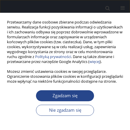
Przetwarzamy dane osobowe zbierane podczas odwiedzania
serwisu. Realizacja funkcji pozyskiwania informacji o użytkownikach
i ich zachowaniu odbywa się poprzez dobrowolnie wprowadzone w
formularzach informacje oraz zapisywanie w urządzeniach
końcowych plików cookies (tzw. ciasteczka). Dane, w tym pliki
cookies, wykorzystywane są w celu realizacji usług, zapewnienia
wygodnego korzystania ze strony oraz w celu monitorowania
ruchu zgodnie z
Polityką prywatności
. Dane są także zbierane i
3/2012 vol. 1
przetwarzane przez narzędzie Google Analytics (
więcej
).
Możesz zmienić ustawienia cookies w swojej przeglądarce.
STUDIUM PRZYPADKU
Ograniczenie stosowania plików cookies w konfiguracji przeglądarki
może wpłynąć na niektóre funkcjonalności dostępne na stronie.
Zjawisko deprywacji słuchowej
Zgadzam się
u osoby dorosłej z
postlingwalnym ubytkiem
Nie zgadzam się
słuchu. Studium przypadku