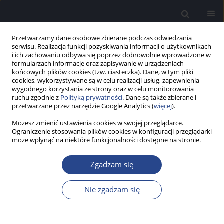
Przetwarzamy dane osobowe zbierane podczas odwiedzania
serwisu. Realizacja funkcji pozyskiwania informacji o użytkownikach
i ich zachowaniu odbywa się poprzez dobrowolnie wprowadzone w
formularzach informacje oraz zapisywanie w urządzeniach
końcowych plików cookies (tzw. ciasteczka). Dane, w tym pliki
cookies, wykorzystywane są w celu realizacji usług, zapewnienia
wygodnego korzystania ze strony oraz w celu monitorowania
ruchu zgodnie z
Polityką prywatności
. Dane są także zbierane i
4/2014 vol. 3
przetwarzane przez narzędzie Google Analytics (
więcej
).
Możesz zmienić ustawienia cookies w swojej przeglądarce.
PRAKTYKA KLINICZNA
Ograniczenie stosowania plików cookies w konfiguracji przeglądarki
może wpłynąć na niektóre funkcjonalności dostępne na stronie.
Aktywny Trening Słuchowy –
Zgadzam się
element terapii pacjentów z
zaburzeniami przetwarzania
Nie zgadzam się
słuchowego (APD)