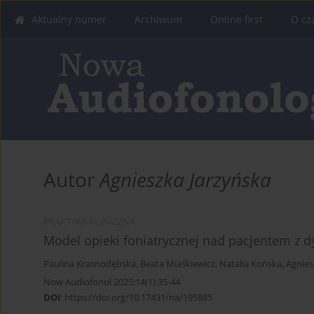
Aktualny numer
Archiwum
Online first
O cz
Autor
Agnieszka Jarzyńska
PRAKTYKA KLINICZNA
Model opieki foniatrycznej nad pacjentem z d
Paulina Krasnodębska
,
Beata Miaśkiewicz
,
Natalia Końska
,
Agnies
Now Audiofonol 2025;14(1):35-44
DOI
:
https://doi.org/10.17431/na/195885