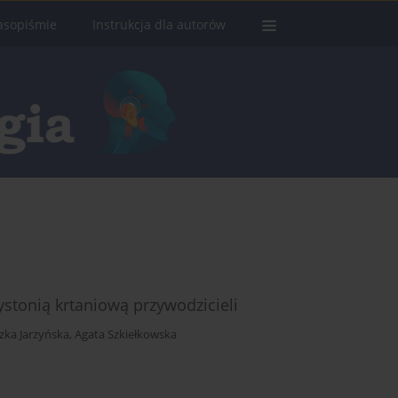
asopiśmie
Instrukcja dla autorów
ystonią krtaniową przywodzicieli
zka Jarzyńska
,
Agata Szkiełkowska