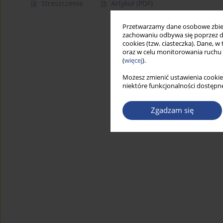
Streszczenie
Artykuł
(PDF)
Przetwarzamy dane osobowe zbiera
zachowaniu odbywa się poprzez d
cookies (tzw. ciasteczka). Dane, w
oraz w celu monitorowania ruchu
(
więcej
).
Możesz zmienić ustawienia cookie
niektóre funkcjonalności dostępne
Zgadzam się