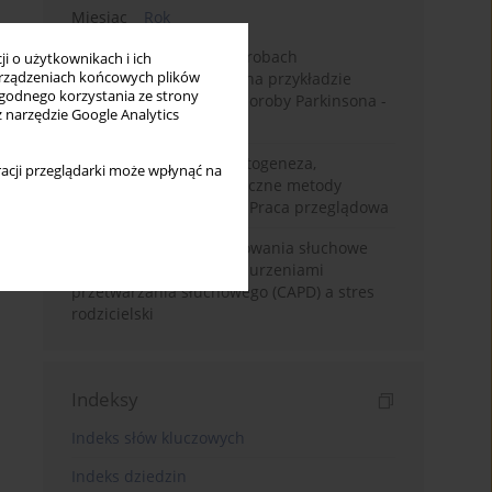
Miesiąc
Rok
Badanie zmysłów w chorobach
i o użytkownikach i ich
rządzeniach końcowych plików
neurodegeneracyjnych na przykładzie
wygodnego korzystania ze strony
choroby Alzheimera i choroby Parkinsona -
z narzędzie Google Analytics
przegląd literatury
Choroba Meniere’a – patogeneza,
acji przeglądarki może wpłynąć na
diagnostyka, niechirurgiczne metody
leczenia i kontrowersje. Praca przeglądowa
Relacje rodzinne i zachowania słuchowe
dzieci z centralnymi zaburzeniami
przetwarzania słuchowego (CAPD) a stres
rodzicielski
Indeksy
Indeks słów kluczowych
Indeks dziedzin