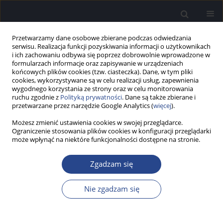
Przetwarzamy dane osobowe zbierane podczas odwiedzania
serwisu. Realizacja funkcji pozyskiwania informacji o użytkownikach
i ich zachowaniu odbywa się poprzez dobrowolnie wprowadzone w
formularzach informacje oraz zapisywanie w urządzeniach
końcowych plików cookies (tzw. ciasteczka). Dane, w tym pliki
cookies, wykorzystywane są w celu realizacji usług, zapewnienia
wygodnego korzystania ze strony oraz w celu monitorowania
ruchu zgodnie z
Polityką prywatności
. Dane są także zbierane i
Autor
Bartosz Stawowski
przetwarzane przez narzędzie Google Analytics (
więcej
).
Możesz zmienić ustawienia cookies w swojej przeglądarce.
PRACA PRZEGLĄDOWA
Ograniczenie stosowania plików cookies w konfiguracji przeglądarki
Analiza map potrzeb zdrowotnych w zakresie
może wpłynąć na niektóre funkcjonalności dostępne na stronie.
chorób zatok przynosowych w Polsce
Zgadzam się
Piotr H. Skarżyński
,
Sandra Wawszczyk
,
Aleksandra Dąbkowska
,
Bartosz Stawowski
,
Elżbieta Włodarczyk
,
Henryk Skarżyński
Nie zgadzam się
Now Audiofonol 2019;8(2):9-19
DOI
:
https://doi.org/10.17431/1003317
Statystyki