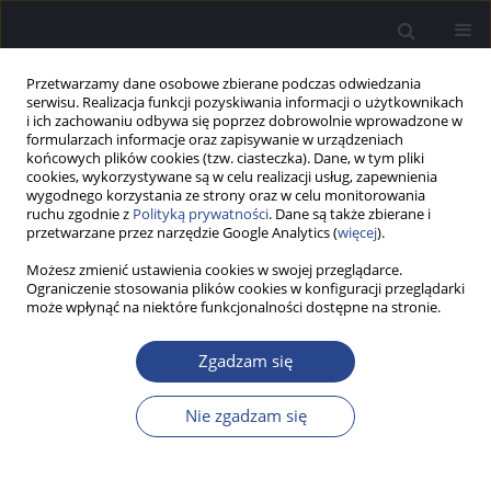
Przetwarzamy dane osobowe zbierane podczas odwiedzania
serwisu. Realizacja funkcji pozyskiwania informacji o użytkownikach
i ich zachowaniu odbywa się poprzez dobrowolnie wprowadzone w
formularzach informacje oraz zapisywanie w urządzeniach
końcowych plików cookies (tzw. ciasteczka). Dane, w tym pliki
cookies, wykorzystywane są w celu realizacji usług, zapewnienia
wygodnego korzystania ze strony oraz w celu monitorowania
ruchu zgodnie z
Polityką prywatności
. Dane są także zbierane i
Autor
Karolina Kuklińska
przetwarzane przez narzędzie Google Analytics (
więcej
).
Możesz zmienić ustawienia cookies w swojej przeglądarce.
Ograniczenie stosowania plików cookies w konfiguracji przeglądarki
PRAKTYKA KLINICZNA
może wpłynąć na niektóre funkcjonalności dostępne na stronie.
Grupowa interwencja psychologiczna w
rehabilitacji szumów usznych
Zgadzam się
Izabela Sarnicka
,
Karina Karendys-Łuszcz
,
Karolina Kuklińska
,
Małgorzata Fludra
,
Danuta Raj-Koziak
,
Lucyna Karpiesz
,
Iwona
Nie zgadzam się
Niedziałek
Now Audiofonol 2018;7(3):67-70
DOI
:
https://doi.org/10.17431/1002786