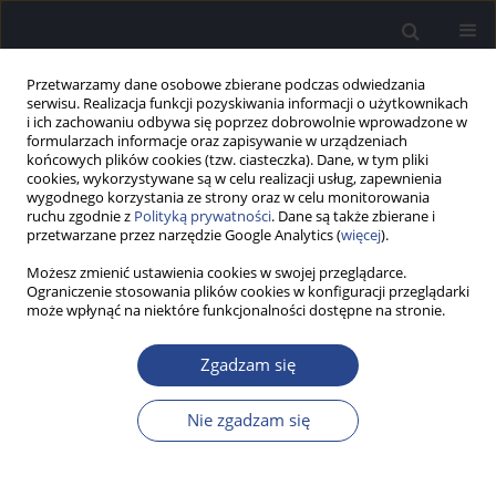
Przetwarzamy dane osobowe zbierane podczas odwiedzania
serwisu. Realizacja funkcji pozyskiwania informacji o użytkownikach
i ich zachowaniu odbywa się poprzez dobrowolnie wprowadzone w
formularzach informacje oraz zapisywanie w urządzeniach
końcowych plików cookies (tzw. ciasteczka). Dane, w tym pliki
cookies, wykorzystywane są w celu realizacji usług, zapewnienia
wygodnego korzystania ze strony oraz w celu monitorowania
ruchu zgodnie z
Polityką prywatności
. Dane są także zbierane i
Autor
Danuta Raj-Koziak
przetwarzane przez narzędzie Google Analytics (
więcej
).
Możesz zmienić ustawienia cookies w swojej przeglądarce.
PRACA PRZEGLĄDOWA
Ograniczenie stosowania plików cookies w konfiguracji przeglądarki
Metody terapii szumów usznych – narracyjny
może wpłynąć na niektóre funkcjonalności dostępne na stronie.
przegląd literatury
Zgadzam się
Jakub Waraczewski
,
Katarzyna B. Cywka
,
Danuta Raj-Koziak
,
Piotr H.
Skarżyński
Nie zgadzam się
Now Audiofonol 2025;14(3):9-19
DOI
:
https://doi.org/10.17431/na/208312
Statystyki