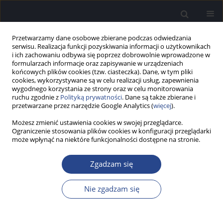
Przetwarzamy dane osobowe zbierane podczas odwiedzania
serwisu. Realizacja funkcji pozyskiwania informacji o użytkownikach
i ich zachowaniu odbywa się poprzez dobrowolnie wprowadzone w
formularzach informacje oraz zapisywanie w urządzeniach
końcowych plików cookies (tzw. ciasteczka). Dane, w tym pliki
cookies, wykorzystywane są w celu realizacji usług, zapewnienia
wygodnego korzystania ze strony oraz w celu monitorowania
ruchu zgodnie z
Polityką prywatności
. Dane są także zbierane i
Autor
Renata Kołodziejczyk
przetwarzane przez narzędzie Google Analytics (
więcej
).
Możesz zmienić ustawienia cookies w swojej przeglądarce.
RECENZJA
Ograniczenie stosowania plików cookies w konfiguracji przeglądarki
Recenzja książki Ewy Muzyki-Furtak: Konstrukcje
może wpłynąć na niektóre funkcjonalności dostępne na stronie.
słowotwórcze w świadomości językowej dzieci
niesłyszących. Wydawnictwo UMCS, Lublin 2011,
Zgadzam się
ss. 426
Nie zgadzam się
Renata Kołodziejczyk
Now Audiofonol 2013;2(1):73-75
Statystyki