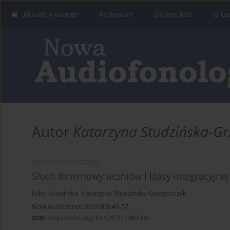
Aktualny numer
Archiwum
Online first
O cz
Autor
Katarzyna Studzińska-Gr
PRAKTYKA KLINICZNA
Słuch fonemowy uczniów I klasy integracyjnej
Julita Sobańska
,
Katarzyna Studzińska-Grzegorczyk
Now Audiofonol 2019;8(3):49-57
DOI
:
https://doi.org/10.17431/1003306