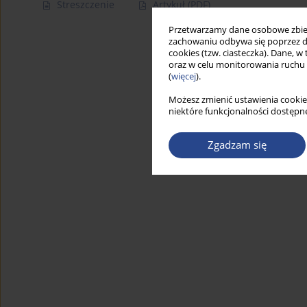
Streszczenie
Artykuł
(PDF)
Przetwarzamy dane osobowe zbiera
zachowaniu odbywa się poprzez d
cookies (tzw. ciasteczka). Dane, w
oraz w celu monitorowania ruchu
(
więcej
).
Możesz zmienić ustawienia cookie
niektóre funkcjonalności dostępne
Zgadzam się