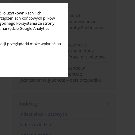
Miesiąc
Rok
i o użytkownikach i ich
Badanie zmysłów w chorobach
rządzeniach końcowych plików
neurodegeneracyjnych na przykładzie
wygodnego korzystania ze strony
choroby Alzheimera i choroby Parkinsona -
z narzędzie Google Analytics
przegląd literatury
acji przeglądarki może wpłynąć na
Choroba Meniere’a – patogeneza,
diagnostyka, niechirurgiczne metody
leczenia i kontrowersje. Praca przeglądowa
Wykorzystanie systemu Sentio w
konfiguracji CROS u pacjentki z
jednostronną głuchotą – opis przypadku
Indeksy
Indeks słów kluczowych
Indeks dziedzin