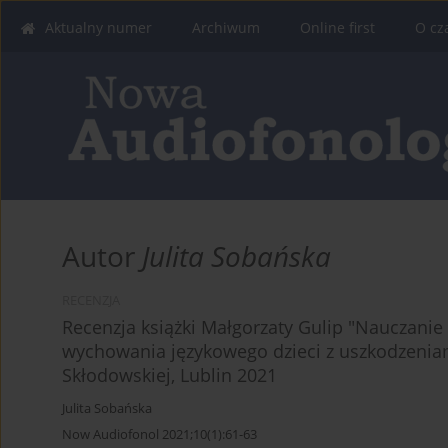
Aktualny numer
Archiwum
Online first
O cz
Autor
Julita Sobańska
RECENZJA
Recenzja książki Małgorzaty Gulip "Nauczanie
wychowania językowego dzieci z uszkodzenia
Skłodowskiej, Lublin 2021
Julita Sobańska
Now Audiofonol 2021;10(1):61-63