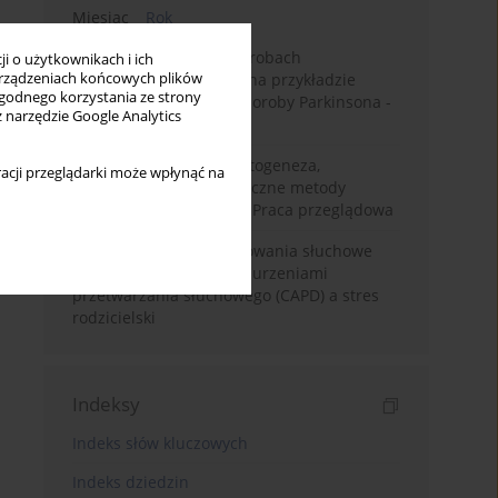
Miesiąc
Rok
Badanie zmysłów w chorobach
i o użytkownikach i ich
rządzeniach końcowych plików
neurodegeneracyjnych na przykładzie
wygodnego korzystania ze strony
choroby Alzheimera i choroby Parkinsona -
z narzędzie Google Analytics
przegląd literatury
Choroba Meniere’a – patogeneza,
acji przeglądarki może wpłynąć na
diagnostyka, niechirurgiczne metody
leczenia i kontrowersje. Praca przeglądowa
Relacje rodzinne i zachowania słuchowe
dzieci z centralnymi zaburzeniami
przetwarzania słuchowego (CAPD) a stres
rodzicielski
Indeksy
Indeks słów kluczowych
Indeks dziedzin