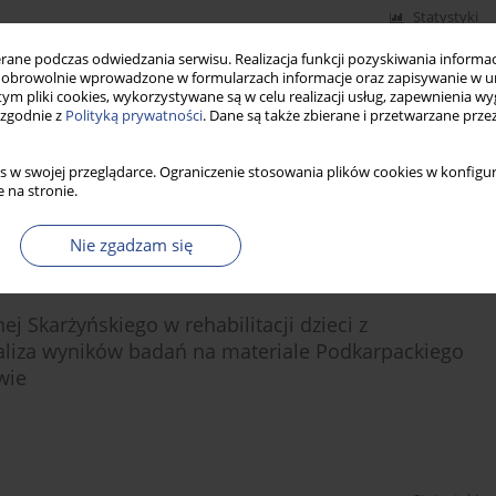
Statystyki
ne podczas odwiedzania serwisu. Realizacja funkcji pozyskiwania informacj
obrowolnie wprowadzone w formularzach informacje oraz zapisywanie w u
 tym pliki cookies, wykorzystywane są w celu realizacji usług, zapewnienia 
 rozpoczynających naukę czytania i pisania
 zgodnie z
Polityką prywatności
. Dane są także zbierane i przetwarzane prze
s w swojej przeglądarce. Ograniczenie stosowania plików cookies w konfigur
 na stronie.
Statystyki
Nie zgadzam się
j Skarżyńskiego w rehabilitacji dzieci z
aliza wyników badań na materiale Podkarpackiego
wie