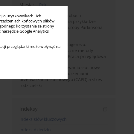
Miesiąc
Rok
Badanie zmysłów w chorobach
i o użytkownikach i ich
rządzeniach końcowych plików
neurodegeneracyjnych na przykładzie
wygodnego korzystania ze strony
choroby Alzheimera i choroby Parkinsona -
z narzędzie Google Analytics
przegląd literatury
Choroba Meniere’a – patogeneza,
acji przeglądarki może wpłynąć na
diagnostyka, niechirurgiczne metody
leczenia i kontrowersje. Praca przeglądowa
Relacje rodzinne i zachowania słuchowe
dzieci z centralnymi zaburzeniami
przetwarzania słuchowego (CAPD) a stres
rodzicielski
Indeksy
Indeks słów kluczowych
Indeks dziedzin