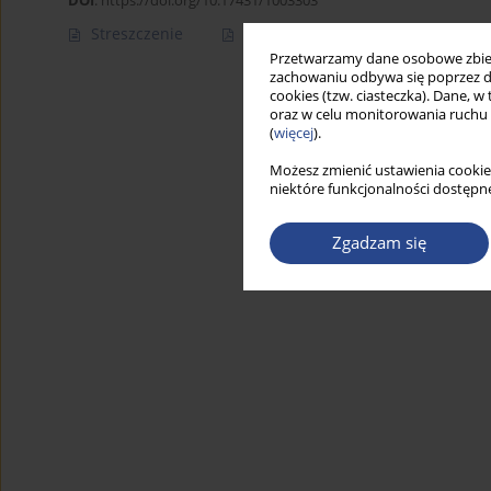
DOI
:
https://doi.org/10.17431/1003303
Streszczenie
Artykuł
(PDF)
Przetwarzamy dane osobowe zbiera
zachowaniu odbywa się poprzez d
cookies (tzw. ciasteczka). Dane, w
oraz w celu monitorowania ruchu
(
więcej
).
Możesz zmienić ustawienia cookie
niektóre funkcjonalności dostępne
Zgadzam się