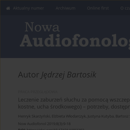
Aktualny numer
Archiwum
Online first
O cz
Autor
Jędrzej Bartosik
PRACA PRZEGLĄDOWA
Leczenie zaburzeń słuchu za pomocą wszczep
kostne, ucha środkowego) – potrzeby, dostęp
Henryk Skarżyński
,
Elżbieta Włodarczyk
,
Justyna Kutyba
,
Bartosz
Now Audiofonol 2019;8(3):9-18