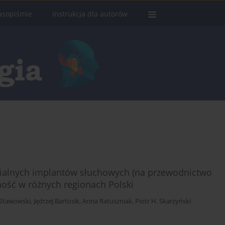
asopiśmie
Instrukcja dla autorów
ialnych implantów słuchowych (na przewodnictwo
ność w różnych regionach Polski
 Stawowski
,
Jędrzej Bartosik
,
Anna Ratuszniak
,
Piotr H. Skarżyński