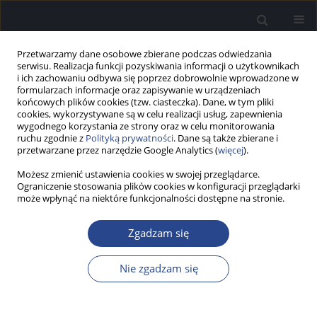
Przetwarzamy dane osobowe zbierane podczas odwiedzania
serwisu. Realizacja funkcji pozyskiwania informacji o użytkownikach
i ich zachowaniu odbywa się poprzez dobrowolnie wprowadzone w
formularzach informacje oraz zapisywanie w urządzeniach
końcowych plików cookies (tzw. ciasteczka). Dane, w tym pliki
cookies, wykorzystywane są w celu realizacji usług, zapewnienia
wygodnego korzystania ze strony oraz w celu monitorowania
ruchu zgodnie z
Polityką prywatności
. Dane są także zbierane i
Autor
Adam Czyżewski
przetwarzane przez narzędzie Google Analytics (
więcej
).
Możesz zmienić ustawienia cookies w swojej przeglądarce.
Ograniczenie stosowania plików cookies w konfiguracji przeglądarki
PRAKTYKA KLINICZNA
może wpłynąć na niektóre funkcjonalności dostępne na stronie.
Procedury pomiarów parametrów optycznych
endoskopów stosowanych w zabiegach
Zgadzam się
diagnostyczno-leczniczych
Jacek Galas
,
Adam Czyżewski
,
Dariusz Litwin
,
Piotr Janeczek
,
Witold
Nie zgadzam się
Cieśla
Now Audiofonol 2016;5(1):51-57
DOI
:
https://doi.org/10.17431/896740