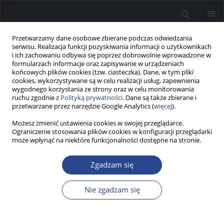
Przetwarzamy dane osobowe zbierane podczas odwiedzania
serwisu. Realizacja funkcji pozyskiwania informacji o użytkownikach
i ich zachowaniu odbywa się poprzez dobrowolnie wprowadzone w
formularzach informacje oraz zapisywanie w urządzeniach
końcowych plików cookies (tzw. ciasteczka). Dane, w tym pliki
cookies, wykorzystywane są w celu realizacji usług, zapewnienia
wygodnego korzystania ze strony oraz w celu monitorowania
ruchu zgodnie z
Polityką prywatności
. Dane są także zbierane i
Autor
Julia Bania
przetwarzane przez narzędzie Google Analytics (
więcej
).
Możesz zmienić ustawienia cookies w swojej przeglądarce.
Ograniczenie stosowania plików cookies w konfiguracji przeglądarki
PRACA PRZEGLĄDOWA
może wpłynąć na niektóre funkcjonalności dostępne na stronie.
Wybrane wyzwania diagnostyczne i
terapeutyczne w ośrodkowych zaburzeniach
Zgadzam się
przetwarzania słuchowego (CAPD) – przegląd
narracyjny
Nie zgadzam się
Joanna Wrona
,
Julia Bania
,
Aleksandra Bator
,
Karolina Dorobisz
Now Audiofonol 2026;15(1):15-28
DOI
:
https://doi.org/10.17431/na/214842