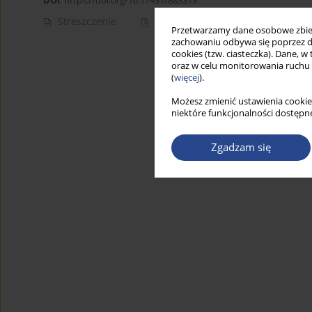
DOI
:
https://doi.org/10.17431/883313
Streszczenie
Artykuł
(PDF)
Przetwarzamy dane osobowe zbiera
zachowaniu odbywa się poprzez d
cookies (tzw. ciasteczka). Dane, w
oraz w celu monitorowania ruchu
(
więcej
).
Możesz zmienić ustawienia cookie
niektóre funkcjonalności dostępne
Zgadzam się