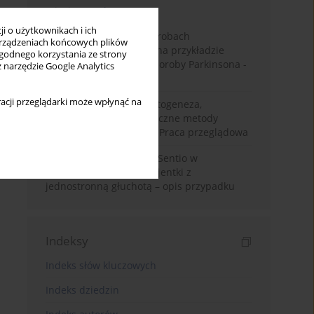
Miesiąc
Rok
i o użytkownikach i ich
Badanie zmysłów w chorobach
rządzeniach końcowych plików
neurodegeneracyjnych na przykładzie
wygodnego korzystania ze strony
choroby Alzheimera i choroby Parkinsona -
z narzędzie Google Analytics
przegląd literatury
acji przeglądarki może wpłynąć na
Choroba Meniere’a – patogeneza,
diagnostyka, niechirurgiczne metody
leczenia i kontrowersje. Praca przeglądowa
Wykorzystanie systemu Sentio w
konfiguracji CROS u pacjentki z
jednostronną głuchotą – opis przypadku
Indeksy
Indeks słów kluczowych
Indeks dziedzin