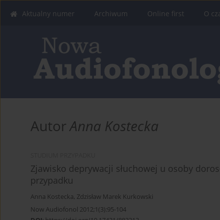
Aktualny numer
Archiwum
Online first
O cz
Autor
Anna Kostecka
STUDIUM PRZYPADKU
Zjawisko deprywacji słuchowej u osoby doros
przypadku
Anna Kostecka
,
Zdzisław Marek Kurkowski
Now Audiofonol 2012;1(3):95-104