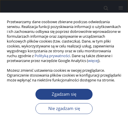
Przetwarzamy dane osobowe zbierane podczas odwiedzania
serwisu. Realizacja funkcji pozyskiwania informacji o użytkownikach
i ich zachowaniu odbywa się poprzez dobrowolnie wprowadzone w
formularzach informacje oraz zapisywanie w urządzeniach
końcowych plików cookies (tzw. ciasteczka). Dane, w tym pliki
cookies, wykorzystywane są w celu realizacji usług, zapewnienia
wygodnego korzystania ze strony oraz w celu monitorowania
ruchu zgodnie z
Polityką prywatności
. Dane są także zbierane i
Autor
Agnieszka Kubińska
przetwarzane przez narzędzie Google Analytics (
więcej
).
Możesz zmienić ustawienia cookies w swojej przeglądarce.
Ograniczenie stosowania plików cookies w konfiguracji przeglądarki
PRACA PRZEGLĄDOWA
może wpłynąć na niektóre funkcjonalności dostępne na stronie.
Wybrane aspekty psychospołecznego
funkcjonowania oraz skuteczność terapii
Zgadzam się
poznawczo-behawioralnej u osób cierpiących z
powodu szumów usznych
Nie zgadzam się
Agnieszka Kubińska
Now Audiofonol 2015;4(2):53-57
DOI
:
https://doi.org/10.17431/894431