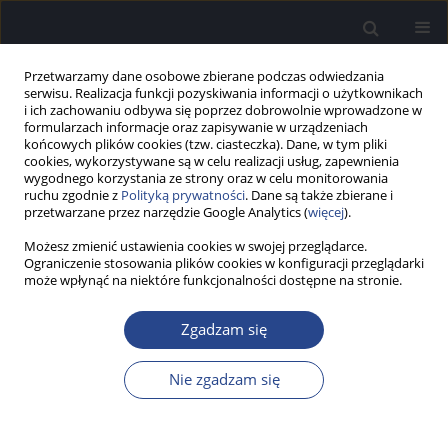
Przetwarzamy dane osobowe zbierane podczas odwiedzania
serwisu. Realizacja funkcji pozyskiwania informacji o użytkownikach
i ich zachowaniu odbywa się poprzez dobrowolnie wprowadzone w
formularzach informacje oraz zapisywanie w urządzeniach
końcowych plików cookies (tzw. ciasteczka). Dane, w tym pliki
cookies, wykorzystywane są w celu realizacji usług, zapewnienia
wygodnego korzystania ze strony oraz w celu monitorowania
ruchu zgodnie z
Polityką prywatności
. Dane są także zbierane i
Autor
Monika Zaborek
przetwarzane przez narzędzie Google Analytics (
więcej
).
Możesz zmienić ustawienia cookies w swojej przeglądarce.
Ograniczenie stosowania plików cookies w konfiguracji przeglądarki
PRACA PRZEGLĄDOWA
może wpłynąć na niektóre funkcjonalności dostępne na stronie.
Zespół Fahra – rzadka choroba o złożonej
symptomatologii. Przegląd piśmiennictwa
Zgadzam się
Monika Zaborek
,
Jakub Łyczba
,
Joanna J. Rajchel
,
Piotr H. Skarżyński
Now Audiofonol 2019;8(4):9-13
Nie zgadzam się
DOI
:
https://doi.org/10.17431/1003577
Statystyki