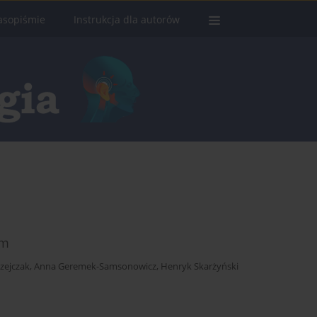
asopiśmie
Instrukcja dla autorów
ym
zejczak
,
Anna Geremek-Samsonowicz
,
Henryk Skarżyński