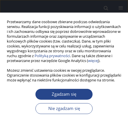
Przetwarzamy dane osobowe zbierane podczas odwiedzania
serwisu. Realizacja funkcji pozyskiwania informacji o użytkownikach
i ich zachowaniu odbywa się poprzez dobrowolnie wprowadzone w
formularzach informacje oraz zapisywanie w urządzeniach
końcowych plików cookies (tzw. ciasteczka). Dane, w tym pliki
cookies, wykorzystywane są w celu realizacji usług, zapewnienia
wygodnego korzystania ze strony oraz w celu monitorowania
ruchu zgodnie z
Polityką prywatności
. Dane są także zbierane i
Autor
Jakub Wojciechowski
przetwarzane przez narzędzie Google Analytics (
więcej
).
Możesz zmienić ustawienia cookies w swojej przeglądarce.
Ograniczenie stosowania plików cookies w konfiguracji przeglądarki
SPRAWOZDANIE
może wpłynąć na niektóre funkcjonalności dostępne na stronie.
Sprawozdanie z 30th EEGLAB Workshop, 14–18
czerwca 2021 r., San Diego, USA (online)
Zgadzam się
Bartosz Kochański
,
Jakub Wojciechowski
Now Audiofonol 2021;10(1):67-68
Nie zgadzam się
Statystyki
Artykuł
(PDF)