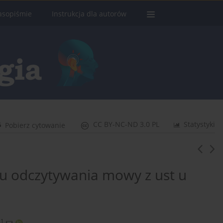
asopiśmie
Instrukcja dla autorów
CC BY-NC-ND 3.0 PL
Statystyki
Pobierz cytowanie
gu odczytywania mowy z ust u
1