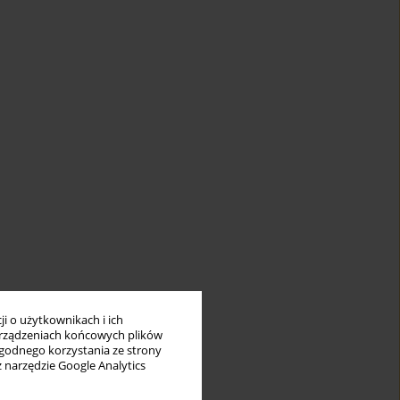
i o użytkownikach i ich
rządzeniach końcowych plików
wygodnego korzystania ze strony
z narzędzie Google Analytics