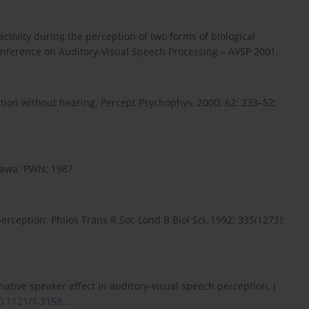
activity during the perception of two forms of biological
nference on Auditory-Visual Speech Processing – AVSP 2001.
ion without hearing. Percept Psychophys, 2000; 62: 233–52;
zawa: PWN; 1987.
ception. Philos Trans R Soc Lond B Biol Sci, 1992; 335(1273):
tive speaker effect in auditory-visual speech perception. J
0.1121/1.3158...
.