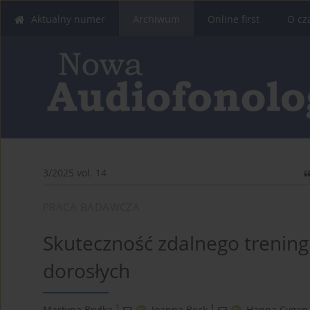
Aktualny numer
Archiwum
Online first
O cz
3/2025 vol. 14
PRACA BADAWCZA
Skuteczność zdalnego trenin
dorosłych
1
1
Martyna Bryłka
,
Joanna Beck
,
Hanna Cygan