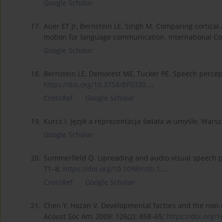
Google Scholar
17.
Auer ET Jr, Bernstein LE, Singh M. Comparing cortical 
motion for language communication. International Co
Google Scholar
18.
Bernstein LE, Demorest ME, Tucker PE. Speech percept
https://doi.org/10.3758/BF0320...
.
CrossRef
Google Scholar
19.
Kurcz I. Język a reprezentacja świata w umyśle. Wars
Google Scholar
20.
Summerfield Q. Lipreading and audio-visual speech per
71–8;
https://doi.org/10.1098/rstb.1...
.
CrossRef
Google Scholar
21.
Chen Y, Hazan V. Developmental factors and the non-na
Acoust Soc Am, 2009; 126(2): 858–65;
https://doi.org/1