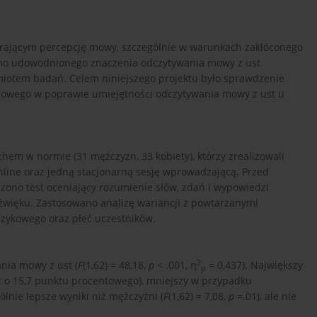
rającym percepcję mowy, szczególnie w warunkach zakłóconego
imo udowodnionego znaczenia odczytywania mowy z ust
miotem badań. Celem niniejszego projektu było sprawdzenie
owego w poprawie umiejętności odczytywania mowy z ust u
hem w normie (31 mężczyzn, 33 kobiety), którzy zrealizowali
nline oraz jedną stacjonarną sesję wprowadzającą. Przed
zono test oceniający rozumienie słów, zdań i wypowiedzi
więku. Zastosowano analizę wariancji z powtarzanymi
ęzykowego oraz płeć uczestników.
2
nia mowy z ust (
F
(1,62) = 48,18,
p
< .001, η
= 0,437). Największy
p
 o 15,7 punktu procentowego), mniejszy w przypadku
gólnie lepsze wyniki niż mężczyźni (
F
(1,62) = 7,08,
p
=.01), ale nie