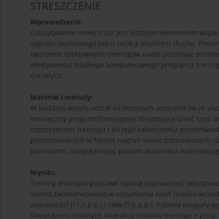
STRESZCZENIE
Wprowadzenie:
Odczytywanie mowy z ust jest istotnym elementem wspie
sygnału słuchowego lub u osób z ubytkiem słuchu. Pom
tworzenie efektywnych treningów nadal pozostaje przed
efektywności zdalnego komputerowego programu trening
dorosłych.
Materiał i metody:
W badaniu wzięło udział 64 dorosłych uczestników ze słuc
miesięczny program treningowy obejmujący sześć sesji o
rozpoczęciem treningu i po jego zakończeniu przeprowad
prezentowanych w formie nagrań wideo pozbawionych dź
pomiarami, uwzględniając poziom złożoności materiału j
Wyniki:
Trening znacząco poprawił ogólną poprawność odczytywa
wzrost zaobserwowano w rozumieniu zdań (średni wzrost
wypowiedzi (11,5 p.p.) i słów (7,6 p.p.). Kobiety osiągały o
stwierdzono istotnych interakcji efektów treningu z płcią.