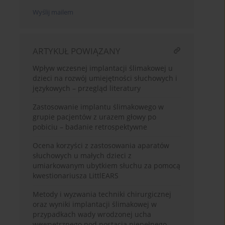
Wyślij mailem
ARTYKUŁ POWIĄZANY
Wpływ wczesnej implantacji ślimakowej u
dzieci na rozwój umiejętności słuchowych i
językowych – przegląd literatury
Zastosowanie implantu ślimakowego w
grupie pacjentów z urazem głowy po
pobiciu – badanie retrospektywne
Ocena korzyści z zastosowania aparatów
słuchowych u małych dzieci z
umiarkowanym ubytkiem słuchu za pomocą
kwestionariusza LittlEARS
Metody i wyzwania techniki chirurgicznej
oraz wyniki implantacji ślimakowej w
przypadkach wady wrodzonej ucha
wewnętrznego pod postacią niepełnego