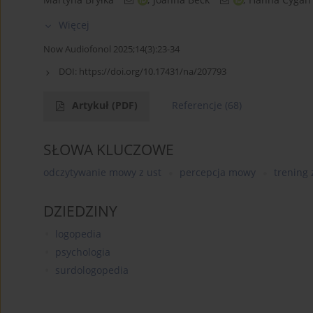
Więcej
Now Audiofonol 2025;14(3):23-34
DOI:
https://doi.org/10.17431/na/207793
Artykuł
(PDF)
Referencje
(68)
SŁOWA KLUCZOWE
odczytywanie mowy z ust
percepcja mowy
trening 
DZIEDZINY
logopedia
psychologia
surdologopedia