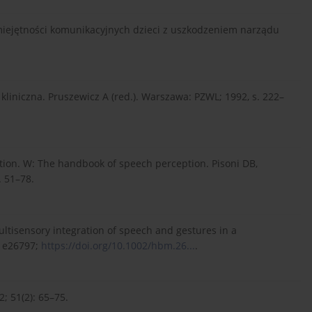
miejętności komunikacyjnych dzieci z uszkodzeniem narządu
 kliniczna. Pruszewicz A (red.). Warszawa: PZWL; 1992, s. 222–
ion. W: The handbook of speech perception. Pisoni DB,
. 51–78.
Multisensory integration of speech and gestures in a
: e26797;
https://doi.org/10.1002/hbm.26...
.
; 51(2): 65–75.