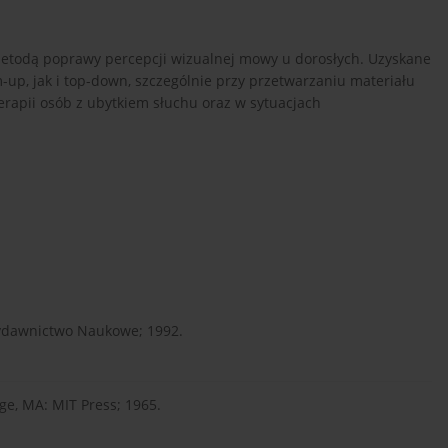
metodą poprawy percepcji wizualnej mowy u dorosłych. Uzyskane
-up, jak i top-down, szczególnie przy przetwarzaniu materiału
terapii osób z ubytkiem słuchu oraz w sytuacjach
Wydawnictwo Naukowe; 1992.
ge, MA: MIT Press; 1965.