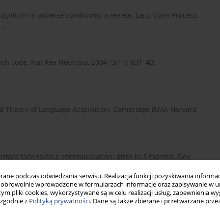
ognition in adverse conditions: a review. Lang Cogn Process,
..
.
ech code. Nat Rev Neurosci, 2004; 5(11): 831–43;
d Theory of Language Acquisition. Cambridge (MA): Harvard
infant face-to-face communication: birth to 3 months. Dev
/0012-1649.38.2.288.
ne podczas odwiedzania serwisu. Realizacja funkcji pozyskiwania informacj
obrowolnie wprowadzone w formularzach informacje oraz zapisywanie w u
 tym pliki cookies, wykorzystywane są w celu realizacji usług, zapewnienia 
 zgodnie z
Polityką prywatności
. Dane są także zbierane i przetwarzane prze
ni V, Ferrari PF. The functional architecture of mother-infant
xpressiveness in the first two months. Sci Rep, 2016; 6: