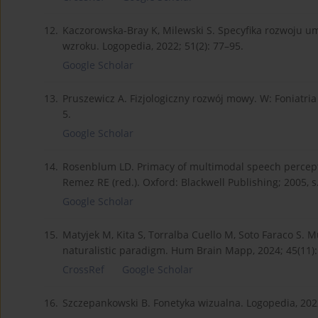
12.
Kaczorowska-Bray K, Milewski S. Specyfika rozwoju u
wzroku. Logopedia, 2022; 51(2): 77–95.
Google Scholar
13.
Pruszewicz A. Fizjologiczny rozwój mowy. W: Foniatria
5.
Google Scholar
14.
Rosenblum LD. Primacy of multimodal speech percept
Remez RE (red.). Oxford: Blackwell Publishing; 2005, s
Google Scholar
15.
Matyjek M, Kita S, Torralba Cuello M, Soto Faraco S. 
naturalistic paradigm. Hum Brain Mapp, 2024; 45(11)
CrossRef
Google Scholar
16.
Szczepankowski B. Fonetyka wizualna. Logopedia, 2022