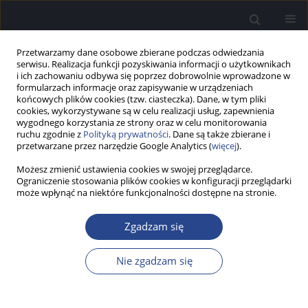
Przetwarzamy dane osobowe zbierane podczas odwiedzania
serwisu. Realizacja funkcji pozyskiwania informacji o użytkownikach
i ich zachowaniu odbywa się poprzez dobrowolnie wprowadzone w
formularzach informacje oraz zapisywanie w urządzeniach
końcowych plików cookies (tzw. ciasteczka). Dane, w tym pliki
cookies, wykorzystywane są w celu realizacji usług, zapewnienia
wygodnego korzystania ze strony oraz w celu monitorowania
ruchu zgodnie z
Polityką prywatności
. Dane są także zbierane i
Słowo kluczowe
niedosłuch
przetwarzane przez narzędzie Google Analytics (
więcej
).
Możesz zmienić ustawienia cookies w swojej przeglądarce.
PRACA BADAWCZA
Ograniczenie stosowania plików cookies w konfiguracji przeglądarki
Skuteczność zdalnego treningu odczytywania
może wpłynąć na niektóre funkcjonalności dostępne na stronie.
mowy z ust u dorosłych
Zgadzam się
Martyna Bryłka
,
Joanna Beck
,
Hanna Cygan
Now Audiofonol 2025;14(3):23-34
Nie zgadzam się
DOI
:
https://doi.org/10.17431/na/207793
Statystyki
Streszczenie
Artykuł
(PDF)